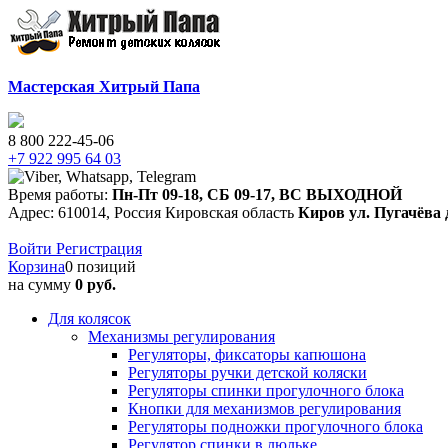
Мастерская Хитрый Папа
8 800 222-45-06
+7 922 995 64 03
Время работы:
Пн-Пт 09-18
,
СБ 09-17
,
ВС ВЫХОДНОЙ
Адрес:
610014
,
Россия
Кировская область
Киров
ул. Пугачёва 
Войти
Регистрация
Корзина
0 позиций
на сумму
0
руб.
Для колясок
Механизмы регулирования
Регуляторы, фиксаторы капюшона
Регуляторы ручки детской коляски
Регуляторы спинки прогулочного блока
Кнопки для механизмов регулирования
Регуляторы подножки прогулочного блока
Регулятор спинки в люльке