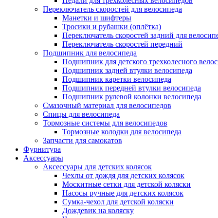
Педали для трёхколёсных велосипедов
Переключатель скоростей для велосипеда
Манетки и шифтеры
Тросики и рубашки (оплётка)
Переключатель скоростей задний для велосип
Переключатель скоростей передний
Подшипник для велосипеда
Подшипник для детского трехколесного вело
Подшипник задней втулки велосипеда
Подшипник каретки велосипеда
Подшипник передней втулки велосипеда
Подшипник рулевой колонки велосипеда
Смазочный материал для велосипедов
Спицы для велосипеда
Тормозные системы для велосипедов
Тормозные колодки для велосипеда
Запчасти для самокатов
Фурнитура
Аксессуары
Аксессуары для детских колясок
Чехлы от дождя для детских колясок
Москитные сетки для детской коляски
Насосы ручные для детских колясок
Сумка-чехол для детской коляски
Дождевик на коляску