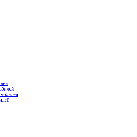
илей
мобилей
омобилей
билей