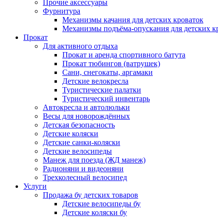
Прочие аксессуары
Фурнитура
Механизмы качания для детских кроваток
Механизмы подъёма-опускания для детских к
Прокат
Для активного отдыха
Прокат и аренда спортивного батута
Прокат тюбингов (ватрушек)
Сани, снегокаты, аргамаки
Детские велокресла
Туристические палатки
Туристический инвентарь
Автокресла и автолюльки
Весы для новорождённых
Детская безопасность
Детские коляски
Детские санки-коляски
Детские велосипеды
Манеж для поезда (ЖД манеж)
Радионяни и видеоняни
Трехколесный велосипед
Услуги
Продажа бу детских товаров
Детские велосипеды бу
Детские коляски бу