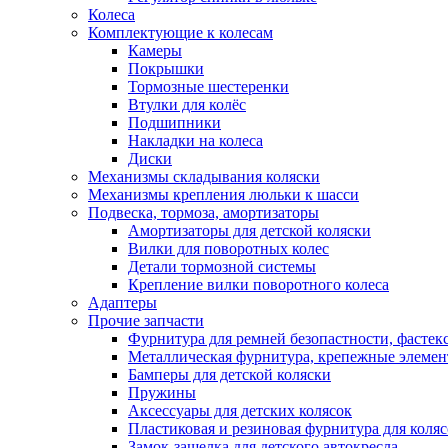
Колеса
Комплектующие к колесам
Камеры
Покрышки
Тормозные шестеренки
Втулки для колёс
Подшипники
Накладки на колеса
Диски
Механизмы складывания коляски
Механизмы крепления люльки к шасси
Подвеска, тормоза, амортизаторы
Амортизаторы для детской коляски
Вилки для поворотных колес
Детали тормозной системы
Крепление вилки поворотного колеса
Адаптеры
Прочие запчасти
Фурнитура для ремней безопастности, фастек
Металлическая фурнитура, крепежные элеме
Бамперы для детской коляски
Пружины
Аксессуары для детских колясок
Пластиковая и резиновая фурнитура для коляс
Замок-защелка для детского автокресла