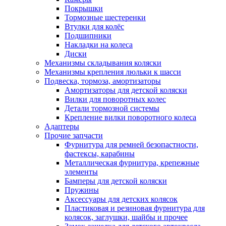
Покрышки
Тормозные шестеренки
Втулки для колёс
Подшипники
Накладки на колеса
Диски
Механизмы складывания коляски
Механизмы крепления люльки к шасси
Подвеска, тормоза, амортизаторы
Амортизаторы для детской коляски
Вилки для поворотных колес
Детали тормозной системы
Крепление вилки поворотного колеса
Адаптеры
Прочие запчасти
Фурнитура для ремней безопастности,
фастексы, карабины
Металлическая фурнитура, крепежные
элементы
Бамперы для детской коляски
Пружины
Аксессуары для детских колясок
Пластиковая и резиновая фурнитура для
колясок, заглушки, шайбы и прочее