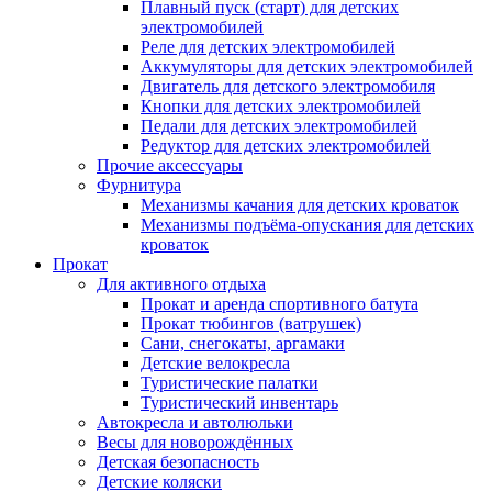
Плавный пуск (старт) для детских
электромобилей
Реле для детских электромобилей
Аккумуляторы для детских электромобилей
Двигатель для детского электромобиля
Кнопки для детских электромобилей
Педали для детских электромобилей
Редуктор для детских электромобилей
Прочие аксессуары
Фурнитура
Механизмы качания для детских кроваток
Механизмы подъёма-опускания для детских
кроваток
Прокат
Для активного отдыха
Прокат и аренда спортивного батута
Прокат тюбингов (ватрушек)
Сани, снегокаты, аргамаки
Детские велокресла
Туристические палатки
Туристический инвентарь
Автокресла и автолюльки
Весы для новорождённых
Детская безопасность
Детские коляски