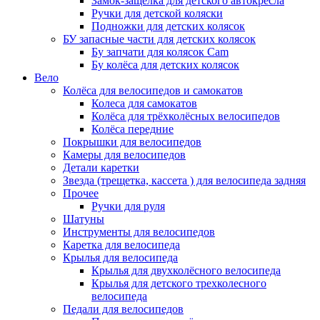
Замок-защелка для детского автокресла
Ручки для детской коляски
Подножки для детских колясок
БУ запасные части для детских колясок
Бу запчати для колясок Cam
Бу колёса для детских колясок
Вело
Колёса для велосипедов и самокатов
Колеса для самокатов
Колёса для трёхколёсных велосипедов
Колёса передние
Покрышки для велосипедов
Камеры для велосипедов
Детали каретки
Звезда (трещетка, кассета ) для велосипеда задняя
Прочее
Ручки для руля
Шатуны
Инструменты для велосипедов
Каретка для велосипеда
Крылья для велосипеда
Крылья для двухколёсного велосипеда
Крылья для детского трехколесного
велосипеда
Педали для велосипедов