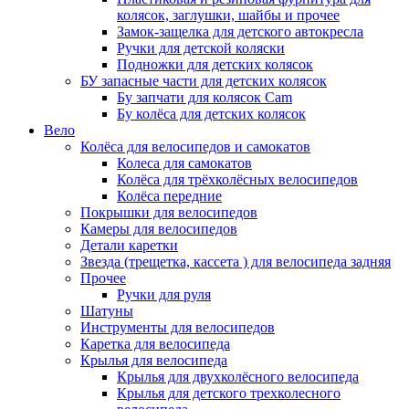
колясок, заглушки, шайбы и прочее
Замок-защелка для детского автокресла
Ручки для детской коляски
Подножки для детских колясок
БУ запасные части для детских колясок
Бу запчати для колясок Cam
Бу колёса для детских колясок
Вело
Колёса для велосипедов и самокатов
Колеса для самокатов
Колёса для трёхколёсных велосипедов
Колёса передние
Покрышки для велосипедов
Камеры для велосипедов
Детали каретки
Звезда (трещетка, кассета ) для велосипеда задняя
Прочее
Ручки для руля
Шатуны
Инструменты для велосипедов
Каретка для велосипеда
Крылья для велосипеда
Крылья для двухколёсного велосипеда
Крылья для детского трехколесного