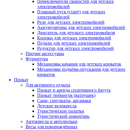
Переключатели скоростей для детских
электромобилей
Плавный пуск (старт) для детских
электромобилей
Реле для детских электромобилей
Аккумуляторы для детских электромобилей
Двигатель для детского электромобиля
Кнопки для детских электромобилей
Педали для детских электромобилей
Редуктор для детских электромобилей
Прочие аксессуары
Фурнитура
Механизмы качания для детских кроваток
Механизмы подъёма-опускания для детских
кроваток
Прокат
Для активного отдыха
Прокат и аренда спортивного батута
Прокат тюбингов (ватрушек)
Сани, снегокаты, аргамаки
Детские велокресла
Туристические палатки
Туристический инвентарь
Автокресла и автолюльки
Весы для новорождённых