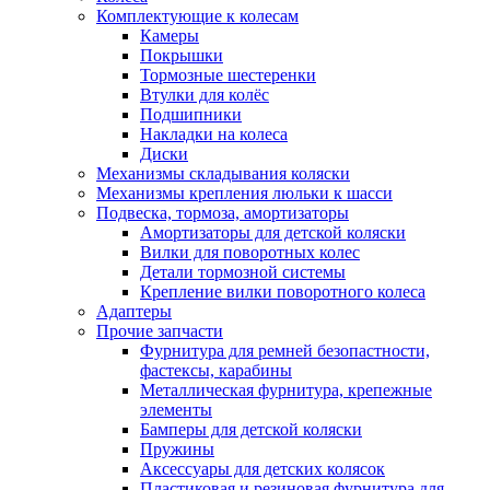
Комплектующие к колесам
Камеры
Покрышки
Тормозные шестеренки
Втулки для колёс
Подшипники
Накладки на колеса
Диски
Механизмы складывания коляски
Механизмы крепления люльки к шасси
Подвеска, тормоза, амортизаторы
Амортизаторы для детской коляски
Вилки для поворотных колес
Детали тормозной системы
Крепление вилки поворотного колеса
Адаптеры
Прочие запчасти
Фурнитура для ремней безопастности,
фастексы, карабины
Металлическая фурнитура, крепежные
элементы
Бамперы для детской коляски
Пружины
Аксессуары для детских колясок
Пластиковая и резиновая фурнитура для