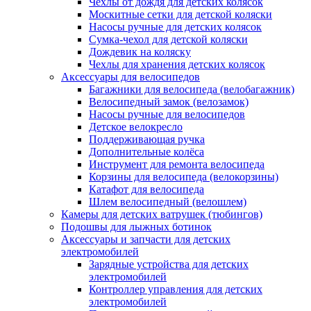
Чехлы от дождя для детских колясок
Москитные сетки для детской коляски
Насосы ручные для детских колясок
Сумка-чехол для детской коляски
Дождевик на коляску
Чехлы для хранения детских колясок
Аксессуары для велосипедов
Багажники для велосипеда (велобагажник)
Велосипедный замок (велозамок)
Насосы ручные для велосипедов
Детское велокресло
Поддерживающая ручка
Дополнительные колёса
Инструмент для ремонта велосипеда
Корзины для велосипеда (велокорзины)
Катафот для велосипеда
Шлем велосипедный (велошлем)
Камеры для детских ватрушек (тюбингов)
Подошвы для лыжных ботинок
Аксессуары и запчасти для детских
электромобилей
Зарядные устройства для детских
электромобилей
Контроллер управления для детских
электромобилей