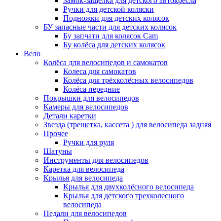
Замок-защелка для детского автокресла
Ручки для детской коляски
Подножки для детских колясок
БУ запасные части для детских колясок
Бу запчати для колясок Cam
Бу колёса для детских колясок
Вело
Колёса для велосипедов и самокатов
Колеса для самокатов
Колёса для трёхколёсных велосипедов
Колёса передние
Покрышки для велосипедов
Камеры для велосипедов
Детали каретки
Звезда (трещетка, кассета ) для велосипеда задняя
Прочее
Ручки для руля
Шатуны
Инструменты для велосипедов
Каретка для велосипеда
Крылья для велосипеда
Крылья для двухколёсного велосипеда
Крылья для детского трехколесного
велосипеда
Педали для велосипедов