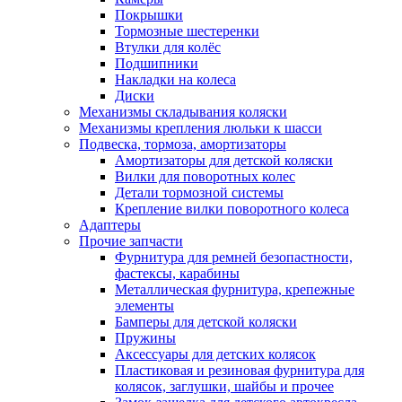
Покрышки
Тормозные шестеренки
Втулки для колёс
Подшипники
Накладки на колеса
Диски
Механизмы складывания коляски
Механизмы крепления люльки к шасси
Подвеска, тормоза, амортизаторы
Амортизаторы для детской коляски
Вилки для поворотных колес
Детали тормозной системы
Крепление вилки поворотного колеса
Адаптеры
Прочие запчасти
Фурнитура для ремней безопастности,
фастексы, карабины
Металлическая фурнитура, крепежные
элементы
Бамперы для детской коляски
Пружины
Аксессуары для детских колясок
Пластиковая и резиновая фурнитура для
колясок, заглушки, шайбы и прочее