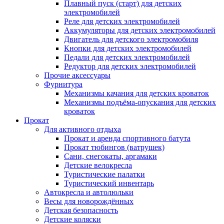
Плавный пуск (старт) для детских
электромобилей
Реле для детских электромобилей
Аккумуляторы для детских электромобилей
Двигатель для детского электромобиля
Кнопки для детских электромобилей
Педали для детских электромобилей
Редуктор для детских электромобилей
Прочие аксессуары
Фурнитура
Механизмы качания для детских кроваток
Механизмы подъёма-опускания для детских
кроваток
Прокат
Для активного отдыха
Прокат и аренда спортивного батута
Прокат тюбингов (ватрушек)
Сани, снегокаты, аргамаки
Детские велокресла
Туристические палатки
Туристический инвентарь
Автокресла и автолюльки
Весы для новорождённых
Детская безопасность
Детские коляски