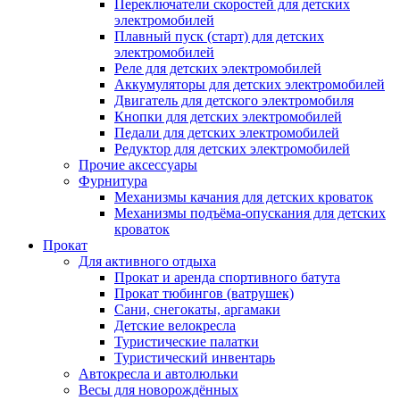
Переключатели скоростей для детских
электромобилей
Плавный пуск (старт) для детских
электромобилей
Реле для детских электромобилей
Аккумуляторы для детских электромобилей
Двигатель для детского электромобиля
Кнопки для детских электромобилей
Педали для детских электромобилей
Редуктор для детских электромобилей
Прочие аксессуары
Фурнитура
Механизмы качания для детских кроваток
Механизмы подъёма-опускания для детских
кроваток
Прокат
Для активного отдыха
Прокат и аренда спортивного батута
Прокат тюбингов (ватрушек)
Сани, снегокаты, аргамаки
Детские велокресла
Туристические палатки
Туристический инвентарь
Автокресла и автолюльки
Весы для новорождённых