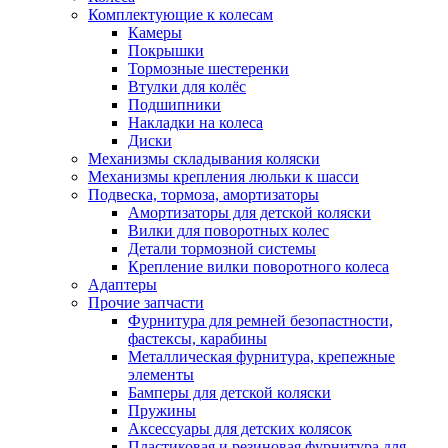
Комплектующие к колесам
Камеры
Покрышки
Тормозные шестеренки
Втулки для колёс
Подшипники
Накладки на колеса
Диски
Механизмы складывания коляски
Механизмы крепления люльки к шасси
Подвеска, тормоза, амортизаторы
Амортизаторы для детской коляски
Вилки для поворотных колес
Детали тормозной системы
Крепление вилки поворотного колеса
Адаптеры
Прочие запчасти
Фурнитура для ремней безопастности,
фастексы, карабины
Металлическая фурнитура, крепежные
элементы
Бамперы для детской коляски
Пружины
Аксессуары для детских колясок
Пластиковая и резиновая фурнитура для