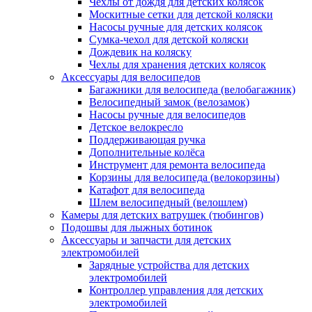
Чехлы от дождя для детских колясок
Москитные сетки для детской коляски
Насосы ручные для детских колясок
Сумка-чехол для детской коляски
Дождевик на коляску
Чехлы для хранения детских колясок
Аксессуары для велосипедов
Багажники для велосипеда (велобагажник)
Велосипедный замок (велозамок)
Насосы ручные для велосипедов
Детское велокресло
Поддерживающая ручка
Дополнительные колёса
Инструмент для ремонта велосипеда
Корзины для велосипеда (велокорзины)
Катафот для велосипеда
Шлем велосипедный (велошлем)
Камеры для детских ватрушек (тюбингов)
Подошвы для лыжных ботинок
Аксессуары и запчасти для детских
электромобилей
Зарядные устройства для детских
электромобилей
Контроллер управления для детских
электромобилей