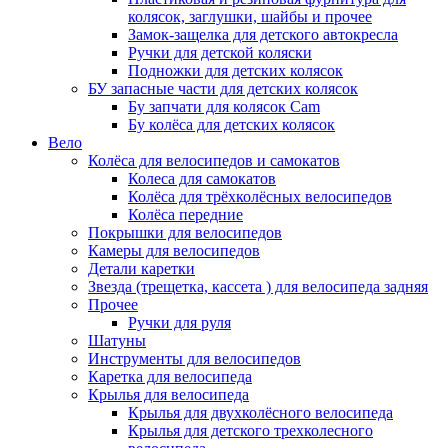
колясок, заглушки, шайбы и прочее
Замок-защелка для детского автокресла
Ручки для детской коляски
Подножки для детских колясок
БУ запасные части для детских колясок
Бу запчати для колясок Cam
Бу колёса для детских колясок
Вело
Колёса для велосипедов и самокатов
Колеса для самокатов
Колёса для трёхколёсных велосипедов
Колёса передние
Покрышки для велосипедов
Камеры для велосипедов
Детали каретки
Звезда (трещетка, кассета ) для велосипеда задняя
Прочее
Ручки для руля
Шатуны
Инструменты для велосипедов
Каретка для велосипеда
Крылья для велосипеда
Крылья для двухколёсного велосипеда
Крылья для детского трехколесного