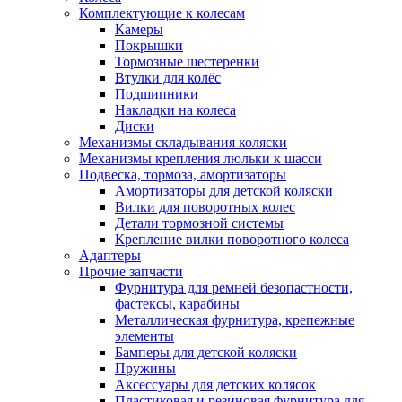
Комплектующие к колесам
Камеры
Покрышки
Тормозные шестеренки
Втулки для колёс
Подшипники
Накладки на колеса
Диски
Механизмы складывания коляски
Механизмы крепления люльки к шасси
Подвеска, тормоза, амортизаторы
Амортизаторы для детской коляски
Вилки для поворотных колес
Детали тормозной системы
Крепление вилки поворотного колеса
Адаптеры
Прочие запчасти
Фурнитура для ремней безопастности,
фастексы, карабины
Металлическая фурнитура, крепежные
элементы
Бамперы для детской коляски
Пружины
Аксессуары для детских колясок
Пластиковая и резиновая фурнитура для