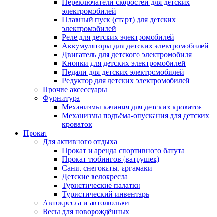
Переключатели скоростей для детских
электромобилей
Плавный пуск (старт) для детских
электромобилей
Реле для детских электромобилей
Аккумуляторы для детских электромобилей
Двигатель для детского электромобиля
Кнопки для детских электромобилей
Педали для детских электромобилей
Редуктор для детских электромобилей
Прочие аксессуары
Фурнитура
Механизмы качания для детских кроваток
Механизмы подъёма-опускания для детских
кроваток
Прокат
Для активного отдыха
Прокат и аренда спортивного батута
Прокат тюбингов (ватрушек)
Сани, снегокаты, аргамаки
Детские велокресла
Туристические палатки
Туристический инвентарь
Автокресла и автолюльки
Весы для новорождённых