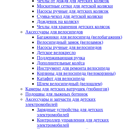
Чехлы от дождя для детских колясок
Москитные сетки для детской коляски
Насосы ручные для детских колясок
Сумка-чехол для детской коляски
Дождевик на коляску
Чехлы для хранения детских колясок
Аксессуары для велосипедов
Багажники для велосипеда (велобагажник)
Велосипедный замок (велозамок)
Насосы ручные для велосипедов
Детское велокресло
Поддерживающая ручка
Дополнительные колёса
Инструмент для ремонта велосипеда
Корзины для велосипеда (велокорзины)
Катафот для велосипеда
Шлем велосипедный (велошлем)
Камеры для детских ватрушек (тюбингов)
Подошвы для лыжных ботинок
Аксессуары и запчасти для детских
электромобилей
Зарядные устройства для детских
электромобилей
Контроллер управления для детских
электромобилей