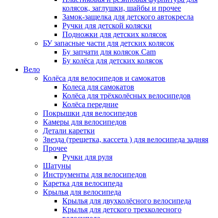
колясок, заглушки, шайбы и прочее
Замок-защелка для детского автокресла
Ручки для детской коляски
Подножки для детских колясок
БУ запасные части для детских колясок
Бу запчати для колясок Cam
Бу колёса для детских колясок
Вело
Колёса для велосипедов и самокатов
Колеса для самокатов
Колёса для трёхколёсных велосипедов
Колёса передние
Покрышки для велосипедов
Камеры для велосипедов
Детали каретки
Звезда (трещетка, кассета ) для велосипеда задняя
Прочее
Ручки для руля
Шатуны
Инструменты для велосипедов
Каретка для велосипеда
Крылья для велосипеда
Крылья для двухколёсного велосипеда
Крылья для детского трехколесного