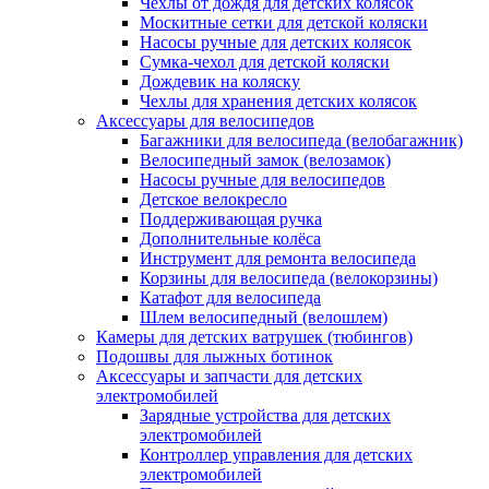
Чехлы от дождя для детских колясок
Москитные сетки для детской коляски
Насосы ручные для детских колясок
Сумка-чехол для детской коляски
Дождевик на коляску
Чехлы для хранения детских колясок
Аксессуары для велосипедов
Багажники для велосипеда (велобагажник)
Велосипедный замок (велозамок)
Насосы ручные для велосипедов
Детское велокресло
Поддерживающая ручка
Дополнительные колёса
Инструмент для ремонта велосипеда
Корзины для велосипеда (велокорзины)
Катафот для велосипеда
Шлем велосипедный (велошлем)
Камеры для детских ватрушек (тюбингов)
Подошвы для лыжных ботинок
Аксессуары и запчасти для детских
электромобилей
Зарядные устройства для детских
электромобилей
Контроллер управления для детских
электромобилей