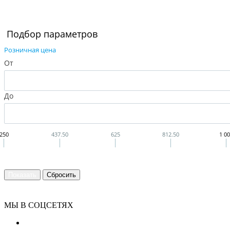
Подбор параметров
Розничная цена
От
До
250
437.50
625
812.50
1 0
МЫ В СОЦСЕТЯХ