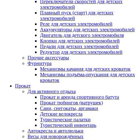
Переключатели скоростей для детских
электромобилей
Плавный пуск (старт) для детских
электромобилей
Реле для детских электромобилей
Аккумуляторы для детских электромобилей
Двигатель для детского электромобиля
Кнопки для детских электромобилей
Педали для детских электромобилей
Редуктор для детских электромобилей
Прочие аксессуары
Фурнитура
Механизмы качания для детских кроваток
Механизмы подъёма-опускания для детских
кроваток
Прокат
Для активного отдыха
Прокат и аренда спортивного батута
Прокат тюбингов (ватрушек)
Сани, снегокаты, аргамаки
Детские велокресла
Туристические палатки
Туристический инвентарь
Автокресла и автолюльки
Весы для новорождённых