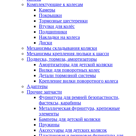
Комплектующие к колесам
Камеры
Покрышки
Тормозные шестеренки
Втулки для колёс
Подшипники
Накладки на колеса
Диски
Механизмы складывания коляски
Механизмы крепления люльки к шасси
Подвеска, тормоза, амортизаторы
Амортизаторы для детской коляски
Вилки для поворотных колес
Детали тормозной системы
Крепление вилки поворотного колеса
Адаптеры
Прочие запчасти
Фурнитура для ремней безопастности,
фастексы, карабины
Металлическая фурнитура, крепежные
элементы
Бамперы для детской коляски
Пружины
Аксессуары для детских колясок
Пластиковая и резиновая фурнитура для