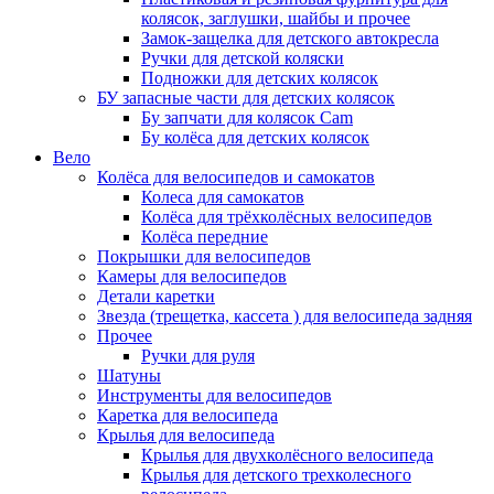
колясок, заглушки, шайбы и прочее
Замок-защелка для детского автокресла
Ручки для детской коляски
Подножки для детских колясок
БУ запасные части для детских колясок
Бу запчати для колясок Cam
Бу колёса для детских колясок
Вело
Колёса для велосипедов и самокатов
Колеса для самокатов
Колёса для трёхколёсных велосипедов
Колёса передние
Покрышки для велосипедов
Камеры для велосипедов
Детали каретки
Звезда (трещетка, кассета ) для велосипеда задняя
Прочее
Ручки для руля
Шатуны
Инструменты для велосипедов
Каретка для велосипеда
Крылья для велосипеда
Крылья для двухколёсного велосипеда
Крылья для детского трехколесного