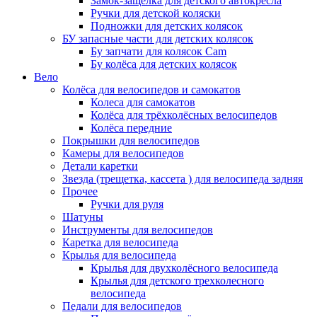
Замок-защелка для детского автокресла
Ручки для детской коляски
Подножки для детских колясок
БУ запасные части для детских колясок
Бу запчати для колясок Cam
Бу колёса для детских колясок
Вело
Колёса для велосипедов и самокатов
Колеса для самокатов
Колёса для трёхколёсных велосипедов
Колёса передние
Покрышки для велосипедов
Камеры для велосипедов
Детали каретки
Звезда (трещетка, кассета ) для велосипеда задняя
Прочее
Ручки для руля
Шатуны
Инструменты для велосипедов
Каретка для велосипеда
Крылья для велосипеда
Крылья для двухколёсного велосипеда
Крылья для детского трехколесного
велосипеда
Педали для велосипедов