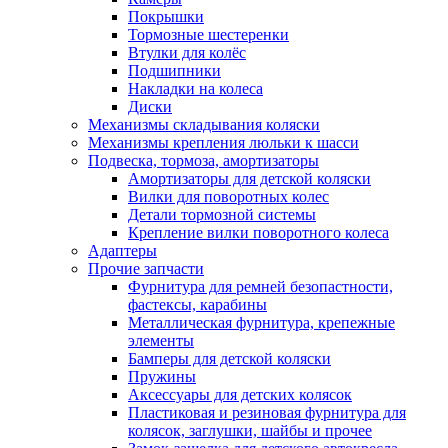
Покрышки
Тормозные шестеренки
Втулки для колёс
Подшипники
Накладки на колеса
Диски
Механизмы складывания коляски
Механизмы крепления люльки к шасси
Подвеска, тормоза, амортизаторы
Амортизаторы для детской коляски
Вилки для поворотных колес
Детали тормозной системы
Крепление вилки поворотного колеса
Адаптеры
Прочие запчасти
Фурнитура для ремней безопастности,
фастексы, карабины
Металлическая фурнитура, крепежные
элементы
Бамперы для детской коляски
Пружины
Аксессуары для детских колясок
Пластиковая и резиновая фурнитура для
колясок, заглушки, шайбы и прочее