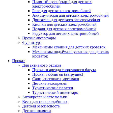
Плавный пуск (старт) для детских
электромобилей
Реле для детских электромобилей
Аккумуляторы для детских электромобилей
Двигатель для детского электромобиля
Кнопки для детских электромобилей
Педали для детских электромобилей
Редуктор для детских электромобилей
Прочие аксессуары
Фурнитура
Механизмы качания для детских кроваток
Механизмы подъёма-опускания для детских
кроваток
Прокат
Для активного отдыха
Прокат и аренда спортивного батута
Прокат тюбингов (ватрушек)
Сани, снегокаты, аргамаки
Детские велокресла
Туристические палатки
Туристический инвентарь
Автокресла и автолюльки
Весы для новорождённых
Детская безопасность
Детские коляски