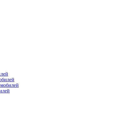
илей
мобилей
омобилей
билей