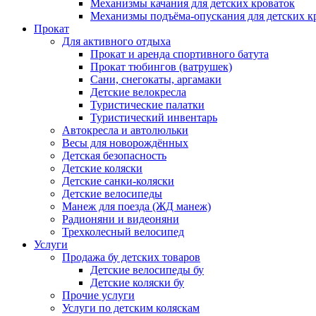
Механизмы качания для детских кроваток
Механизмы подъёма-опускания для детских к
Прокат
Для активного отдыха
Прокат и аренда спортивного батута
Прокат тюбингов (ватрушек)
Сани, снегокаты, аргамаки
Детские велокресла
Туристические палатки
Туристический инвентарь
Автокресла и автолюльки
Весы для новорождённых
Детская безопасность
Детские коляски
Детские санки-коляски
Детские велосипеды
Манеж для поезда (ЖД манеж)
Радионяни и видеоняни
Трехколесный велосипед
Услуги
Продажа бу детских товаров
Детские велосипеды бу
Детские коляски бу
Прочие услуги
Услуги по детским коляскам