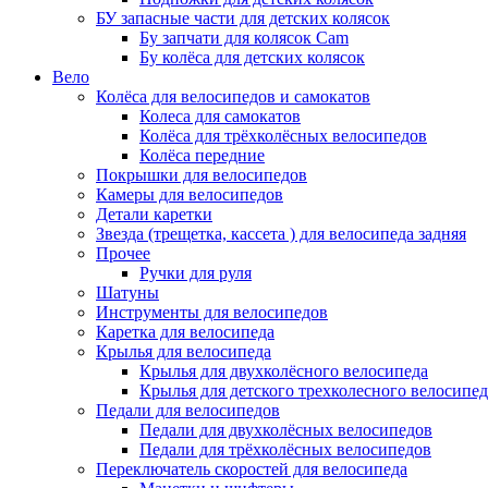
БУ запасные части для детских колясок
Бу запчати для колясок Cam
Бу колёса для детских колясок
Вело
Колёса для велосипедов и самокатов
Колеса для самокатов
Колёса для трёхколёсных велосипедов
Колёса передние
Покрышки для велосипедов
Камеры для велосипедов
Детали каретки
Звезда (трещетка, кассета ) для велосипеда задняя
Прочее
Ручки для руля
Шатуны
Инструменты для велосипедов
Каретка для велосипеда
Крылья для велосипеда
Крылья для двухколёсного велосипеда
Крылья для детского трехколесного велосипед
Педали для велосипедов
Педали для двухколёсных велосипедов
Педали для трёхколёсных велосипедов
Переключатель скоростей для велосипеда