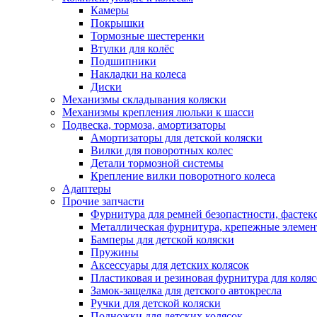
Камеры
Покрышки
Тормозные шестеренки
Втулки для колёс
Подшипники
Накладки на колеса
Диски
Механизмы складывания коляски
Механизмы крепления люльки к шасси
Подвеска, тормоза, амортизаторы
Амортизаторы для детской коляски
Вилки для поворотных колес
Детали тормозной системы
Крепление вилки поворотного колеса
Адаптеры
Прочие запчасти
Фурнитура для ремней безопастности, фастек
Металлическая фурнитура, крепежные элеме
Бамперы для детской коляски
Пружины
Аксессуары для детских колясок
Пластиковая и резиновая фурнитура для коляс
Замок-защелка для детского автокресла
Ручки для детской коляски
Подножки для детских колясок