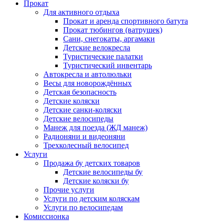
Прокат
Для активного отдыха
Прокат и аренда спортивного батута
Прокат тюбингов (ватрушек)
Сани, снегокаты, аргамаки
Детские велокресла
Туристические палатки
Туристический инвентарь
Автокресла и автолюльки
Весы для новорождённых
Детская безопасность
Детские коляски
Детские санки-коляски
Детские велосипеды
Манеж для поезда (ЖД манеж)
Радионяни и видеоняни
Трехколесный велосипед
Услуги
Продажа бу детских товаров
Детские велосипеды бу
Детские коляски бу
Прочие услуги
Услуги по детским коляскам
Услуги по велосипедам
Комиссионка