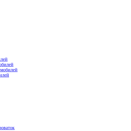
илей
мобилей
омобилей
билей
роваток