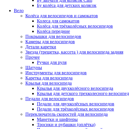
Бу запчати для колясок Cam
Бу колёса для детских колясок
Вело
Колёса для велосипедов и самокатов
Колеса для самокатов
Колёса для трёхколёсных велосипедов
Колёса передние
Покрышки для велосипедов
Камеры для велосипедов
Детали каретки
Звезда (трещетка, кассета ) для велосипеда задняя
Прочее
Ручки для руля
Шатуны
Инструменты для велосипедов
Каретка для велосипеда
Крылья для велосипеда
Крылья для двухколёсного велосипеда
Крылья для детского трехколесного велосипед
Педали для велосипедов
Педали для двухколёсных велосипедов
Педали для трёхколёсных велосипедов
Переключатель скоростей для велосипеда
Манетки и шифтеры
Тросики и рубашки (оплётка)