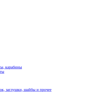
сы, карабины
нты
ок, заглушки, шайбы и прочее