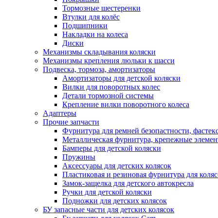
Тормозные шестеренки
Втулки для колёс
Подшипники
Накладки на колеса
Диски
Механизмы складывания коляски
Механизмы крепления люльки к шасси
Подвеска, тормоза, амортизаторы
Амортизаторы для детской коляски
Вилки для поворотных колес
Детали тормозной системы
Крепление вилки поворотного колеса
Адаптеры
Прочие запчасти
Фурнитура для ремней безопастности, фастек
Металлическая фурнитура, крепежные элеме
Бамперы для детской коляски
Пружины
Аксессуары для детских колясок
Пластиковая и резиновая фурнитура для коляс
Замок-защелка для детского автокресла
Ручки для детской коляски
Подножки для детских колясок
БУ запасные части для детских колясок