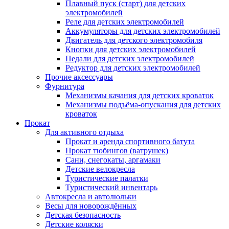
Плавный пуск (старт) для детских
электромобилей
Реле для детских электромобилей
Аккумуляторы для детских электромобилей
Двигатель для детского электромобиля
Кнопки для детских электромобилей
Педали для детских электромобилей
Редуктор для детских электромобилей
Прочие аксессуары
Фурнитура
Механизмы качания для детских кроваток
Механизмы подъёма-опускания для детских
кроваток
Прокат
Для активного отдыха
Прокат и аренда спортивного батута
Прокат тюбингов (ватрушек)
Сани, снегокаты, аргамаки
Детские велокресла
Туристические палатки
Туристический инвентарь
Автокресла и автолюльки
Весы для новорождённых
Детская безопасность
Детские коляски