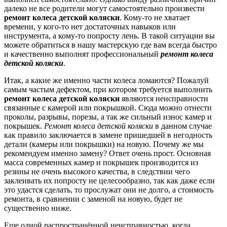
далеко не все родители могут самостоятельно произвести
ремонт колеса детской коляски
. Кому-то не хватает
времени, у кого-то нет достаточных навыков или
инструмента, а кому-то попросту лень. В такой ситуации вы
можете обратиться в нашу мастерскую где вам всегда быстро
и качественно выполнят профессиональный
ремонт колеса
детской коляски
.
Итак, а какие же именно части колеса ломаются? Пожалуй
самым частым дефектом, при котором требуется выполнить
ремонт колеса детской коляски
являются неисправности
связанные с камерой или покрышкой. Сюда можно отнести
проколы, разрывы, порезы, а так же сильный износ камер и
покрышек.
Ремонт колеса детской коляски
в данном случае
как правило заключается в замене пришедшей в негодность
детали (камеры или покрышки) на новую. Почему же мы
рекомендуем именно замену? Ответ очень прост. Основная
масса современных камер и покрышек производится из
резины не очень высокого качества, в следствии чего
заклеивать их попросту не целесообразно, так как даже если
это удастся сделать, то прослужат они не долго, а стоимость
ремонта, в сравнении с заменой на новую, будет не
существенно ниже.
Еще одной распространённой неисправностью, когда