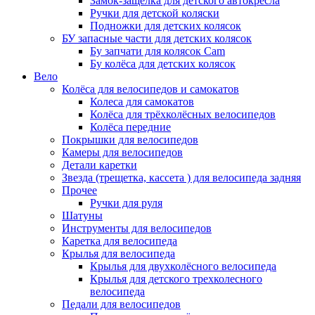
Замок-защелка для детского автокресла
Ручки для детской коляски
Подножки для детских колясок
БУ запасные части для детских колясок
Бу запчати для колясок Cam
Бу колёса для детских колясок
Вело
Колёса для велосипедов и самокатов
Колеса для самокатов
Колёса для трёхколёсных велосипедов
Колёса передние
Покрышки для велосипедов
Камеры для велосипедов
Детали каретки
Звезда (трещетка, кассета ) для велосипеда задняя
Прочее
Ручки для руля
Шатуны
Инструменты для велосипедов
Каретка для велосипеда
Крылья для велосипеда
Крылья для двухколёсного велосипеда
Крылья для детского трехколесного
велосипеда
Педали для велосипедов