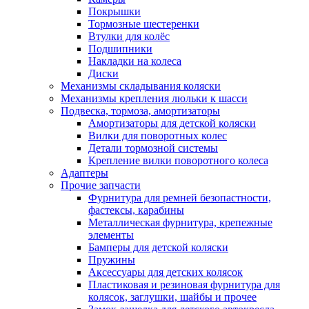
Покрышки
Тормозные шестеренки
Втулки для колёс
Подшипники
Накладки на колеса
Диски
Механизмы складывания коляски
Механизмы крепления люльки к шасси
Подвеска, тормоза, амортизаторы
Амортизаторы для детской коляски
Вилки для поворотных колес
Детали тормозной системы
Крепление вилки поворотного колеса
Адаптеры
Прочие запчасти
Фурнитура для ремней безопастности,
фастексы, карабины
Металлическая фурнитура, крепежные
элементы
Бамперы для детской коляски
Пружины
Аксессуары для детских колясок
Пластиковая и резиновая фурнитура для
колясок, заглушки, шайбы и прочее