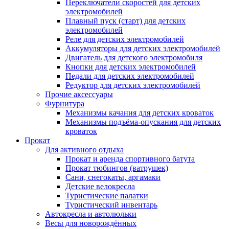
Переключатели скоростей для детских
электромобилей
Плавный пуск (старт) для детских
электромобилей
Реле для детских электромобилей
Аккумуляторы для детских электромобилей
Двигатель для детского электромобиля
Кнопки для детских электромобилей
Педали для детских электромобилей
Редуктор для детских электромобилей
Прочие аксессуары
Фурнитура
Механизмы качания для детских кроваток
Механизмы подъёма-опускания для детских
кроваток
Прокат
Для активного отдыха
Прокат и аренда спортивного батута
Прокат тюбингов (ватрушек)
Сани, снегокаты, аргамаки
Детские велокресла
Туристические палатки
Туристический инвентарь
Автокресла и автолюльки
Весы для новорождённых