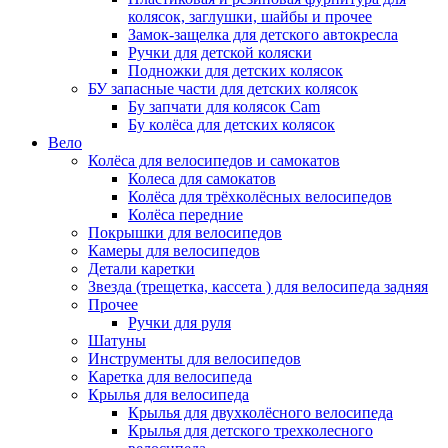
колясок, заглушки, шайбы и прочее
Замок-защелка для детского автокресла
Ручки для детской коляски
Подножки для детских колясок
БУ запасные части для детских колясок
Бу запчати для колясок Cam
Бу колёса для детских колясок
Вело
Колёса для велосипедов и самокатов
Колеса для самокатов
Колёса для трёхколёсных велосипедов
Колёса передние
Покрышки для велосипедов
Камеры для велосипедов
Детали каретки
Звезда (трещетка, кассета ) для велосипеда задняя
Прочее
Ручки для руля
Шатуны
Инструменты для велосипедов
Каретка для велосипеда
Крылья для велосипеда
Крылья для двухколёсного велосипеда
Крылья для детского трехколесного