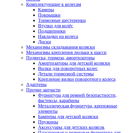
Комплектующие к колесам
Камеры
Покрышки
Тормозные шестеренки
Втулки для колёс
Подшипники
Накладки на колеса
Диски
Механизмы складывания коляски
Механизмы крепления люльки к шасси
Подвеска, тормоза, амортизаторы
Амортизаторы для детской коляски
Вилки для поворотных колес
Детали тормозной системы
Крепление вилки поворотного колеса
Адаптеры
Прочие запчасти
Фурнитура для ремней безопастности,
фастексы, карабины
Металлическая фурнитура, крепежные
элементы
Бамперы для детской коляски
Пружины
Аксессуары для детских колясок
Пластиковая и резиновая фурнитура для