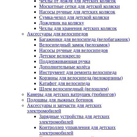
Чехлы от дождя для детских колясок
Москитные сетки для детской коляски
Насосы ручные для детских колясок
Сумка-чехол для детской коляски
Дождевик на коляску
Чехлы для хранения детских колясок
Аксессуары для велосипедов
Багажники для велосипеда (велобагажник)
Велосипедный замок (велозамок)
Насосы ручные для велосипедов
Детское велокресло
Поддерживающая ручка
Дополнительные колёса
Инструмент для ремонта велосипеда
Корзины для велосипеда (велокорзины)
Катафот для велосипеда
Шлем велосипедный (велошлем)
Камеры для детских ватрушек (тюбингов)
Подошвы для лыжных ботинок
Аксессуары и запчасти для детских
электромобилей
Зарядные устройства для детских
электромобилей
Контроллер управления для детских
электромобилей