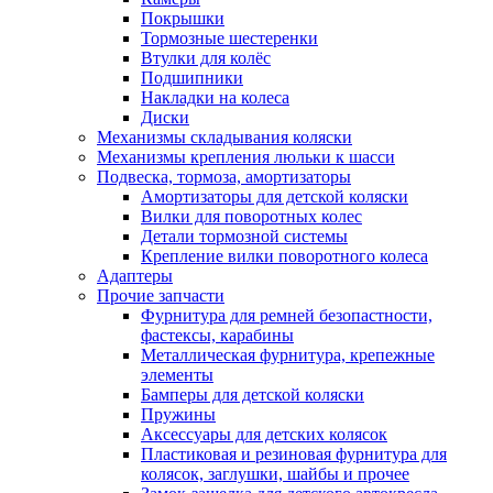
Покрышки
Тормозные шестеренки
Втулки для колёс
Подшипники
Накладки на колеса
Диски
Механизмы складывания коляски
Механизмы крепления люльки к шасси
Подвеска, тормоза, амортизаторы
Амортизаторы для детской коляски
Вилки для поворотных колес
Детали тормозной системы
Крепление вилки поворотного колеса
Адаптеры
Прочие запчасти
Фурнитура для ремней безопастности,
фастексы, карабины
Металлическая фурнитура, крепежные
элементы
Бамперы для детской коляски
Пружины
Аксессуары для детских колясок
Пластиковая и резиновая фурнитура для
колясок, заглушки, шайбы и прочее