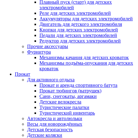
Плавный пуск (старт) для детских
электромобилей
Реле для детских электромобилей
Аккумуляторы для детских электромобилей
Двигатель для детского электромобиля
Кнопки для детских электромобилей
Педали для детских электромобилей
Редуктор для детских электромобилей
Прочие аксессуары
Фурнитура
Механизмы качания для детских кроваток
Механизмы подъёма-опускания для детских
кроваток
Прокат
Для активного отдыха
Прокат и аренда спортивного батута
Прокат тюбингов (ватрушек)
Сани, снегокаты, аргамаки
Детские велокресла
Туристические палатки
Туристический инвентарь
Автокресла и автолюльки
Весы для новорождённых
Детская безопасность
Детские коляски