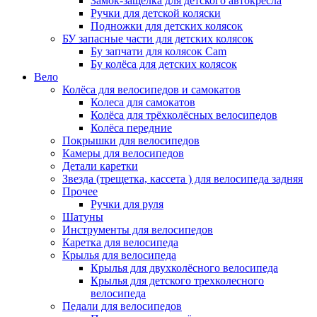
Замок-защелка для детского автокресла
Ручки для детской коляски
Подножки для детских колясок
БУ запасные части для детских колясок
Бу запчати для колясок Cam
Бу колёса для детских колясок
Вело
Колёса для велосипедов и самокатов
Колеса для самокатов
Колёса для трёхколёсных велосипедов
Колёса передние
Покрышки для велосипедов
Камеры для велосипедов
Детали каретки
Звезда (трещетка, кассета ) для велосипеда задняя
Прочее
Ручки для руля
Шатуны
Инструменты для велосипедов
Каретка для велосипеда
Крылья для велосипеда
Крылья для двухколёсного велосипеда
Крылья для детского трехколесного
велосипеда
Педали для велосипедов