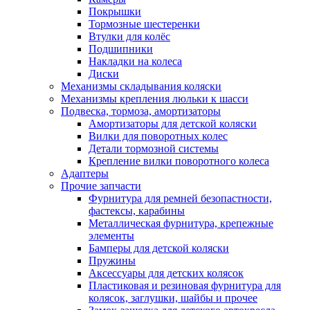
Покрышки
Тормозные шестеренки
Втулки для колёс
Подшипники
Накладки на колеса
Диски
Механизмы складывания коляски
Механизмы крепления люльки к шасси
Подвеска, тормоза, амортизаторы
Амортизаторы для детской коляски
Вилки для поворотных колес
Детали тормозной системы
Крепление вилки поворотного колеса
Адаптеры
Прочие запчасти
Фурнитура для ремней безопастности,
фастексы, карабины
Металлическая фурнитура, крепежные
элементы
Бамперы для детской коляски
Пружины
Аксессуары для детских колясок
Пластиковая и резиновая фурнитура для
колясок, заглушки, шайбы и прочее