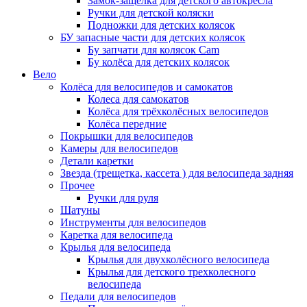
Замок-защелка для детского автокресла
Ручки для детской коляски
Подножки для детских колясок
БУ запасные части для детских колясок
Бу запчати для колясок Cam
Бу колёса для детских колясок
Вело
Колёса для велосипедов и самокатов
Колеса для самокатов
Колёса для трёхколёсных велосипедов
Колёса передние
Покрышки для велосипедов
Камеры для велосипедов
Детали каретки
Звезда (трещетка, кассета ) для велосипеда задняя
Прочее
Ручки для руля
Шатуны
Инструменты для велосипедов
Каретка для велосипеда
Крылья для велосипеда
Крылья для двухколёсного велосипеда
Крылья для детского трехколесного
велосипеда
Педали для велосипедов