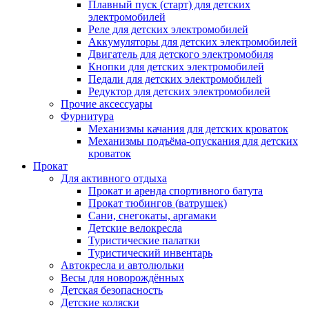
Плавный пуск (старт) для детских
электромобилей
Реле для детских электромобилей
Аккумуляторы для детских электромобилей
Двигатель для детского электромобиля
Кнопки для детских электромобилей
Педали для детских электромобилей
Редуктор для детских электромобилей
Прочие аксессуары
Фурнитура
Механизмы качания для детских кроваток
Механизмы подъёма-опускания для детских
кроваток
Прокат
Для активного отдыха
Прокат и аренда спортивного батута
Прокат тюбингов (ватрушек)
Сани, снегокаты, аргамаки
Детские велокресла
Туристические палатки
Туристический инвентарь
Автокресла и автолюльки
Весы для новорождённых
Детская безопасность
Детские коляски