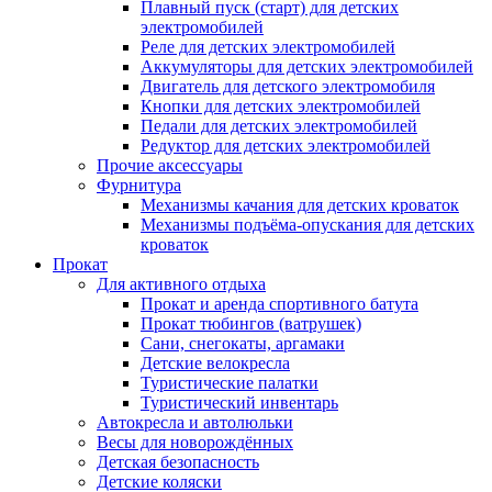
Плавный пуск (старт) для детских
электромобилей
Реле для детских электромобилей
Аккумуляторы для детских электромобилей
Двигатель для детского электромобиля
Кнопки для детских электромобилей
Педали для детских электромобилей
Редуктор для детских электромобилей
Прочие аксессуары
Фурнитура
Механизмы качания для детских кроваток
Механизмы подъёма-опускания для детских
кроваток
Прокат
Для активного отдыха
Прокат и аренда спортивного батута
Прокат тюбингов (ватрушек)
Сани, снегокаты, аргамаки
Детские велокресла
Туристические палатки
Туристический инвентарь
Автокресла и автолюльки
Весы для новорождённых
Детская безопасность
Детские коляски