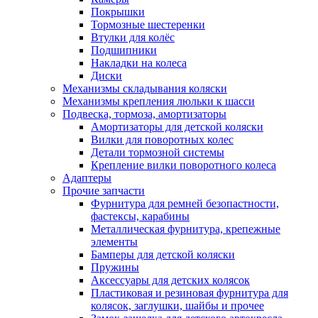
Покрышки
Тормозные шестеренки
Втулки для колёс
Подшипники
Накладки на колеса
Диски
Механизмы складывания коляски
Механизмы крепления люльки к шасси
Подвеска, тормоза, амортизаторы
Амортизаторы для детской коляски
Вилки для поворотных колес
Детали тормозной системы
Крепление вилки поворотного колеса
Адаптеры
Прочие запчасти
Фурнитура для ремней безопастности,
фастексы, карабины
Металлическая фурнитура, крепежные
элементы
Бамперы для детской коляски
Пружины
Аксессуары для детских колясок
Пластиковая и резиновая фурнитура для
колясок, заглушки, шайбы и прочее