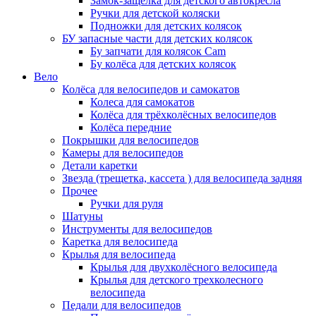
Замок-защелка для детского автокресла
Ручки для детской коляски
Подножки для детских колясок
БУ запасные части для детских колясок
Бу запчати для колясок Cam
Бу колёса для детских колясок
Вело
Колёса для велосипедов и самокатов
Колеса для самокатов
Колёса для трёхколёсных велосипедов
Колёса передние
Покрышки для велосипедов
Камеры для велосипедов
Детали каретки
Звезда (трещетка, кассета ) для велосипеда задняя
Прочее
Ручки для руля
Шатуны
Инструменты для велосипедов
Каретка для велосипеда
Крылья для велосипеда
Крылья для двухколёсного велосипеда
Крылья для детского трехколесного
велосипеда
Педали для велосипедов