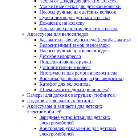
Чехлы от дождя для детских колясок
Москитные сетки для детской коляски
Насосы ручные для детских колясок
Сумка-чехол для детской коляски
Дождевик на коляску
Чехлы для хранения детских колясок
Аксессуары для велосипедов
Багажники для велосипеда (велобагажник)
Велосипедный замок (велозамок)
Насосы ручные для велосипедов
Детское велокресло
Поддерживающая ручка
Дополнительные колёса
Инструмент для ремонта велосипеда
Корзины для велосипеда (велокорзины)
Катафот для велосипеда
Шлем велосипедный (велошлем)
Камеры для детских ватрушек (тюбингов)
Подошвы для лыжных ботинок
Аксессуары и запчасти для детских
электромобилей
Зарядные устройства для детских
электромобилей
Контроллер управления для детских
электромобилей