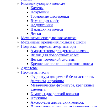
Комплектующие к колесам
Камеры
Покрышки
Тормозные шестеренки
Втулки для колёс
Подшипники
Накладки на колеса
Диски
Механизмы складывания коляски
Механизмы крепления люльки к шасси
Подвеска, тормоза, амортизаторы
Амортизаторы для детской коляски
Вилки для поворотных колес
Детали тормозной системы
Крепление вилки поворотного колеса
Адаптеры
Прочие запчасти
Фурнитура для ремней безопастности,
фастексы, карабины
Металлическая фурнитура, крепежные
элементы
Бамперы для детской коляски
Пружины
Аксессуары для детских колясок
Пластиковая и резиновая фурнитура для