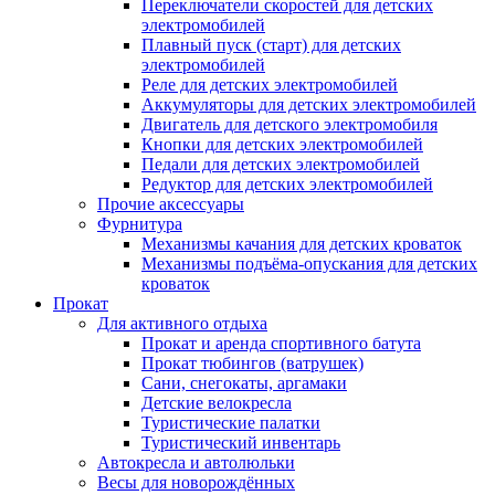
Переключатели скоростей для детских
электромобилей
Плавный пуск (старт) для детских
электромобилей
Реле для детских электромобилей
Аккумуляторы для детских электромобилей
Двигатель для детского электромобиля
Кнопки для детских электромобилей
Педали для детских электромобилей
Редуктор для детских электромобилей
Прочие аксессуары
Фурнитура
Механизмы качания для детских кроваток
Механизмы подъёма-опускания для детских
кроваток
Прокат
Для активного отдыха
Прокат и аренда спортивного батута
Прокат тюбингов (ватрушек)
Сани, снегокаты, аргамаки
Детские велокресла
Туристические палатки
Туристический инвентарь
Автокресла и автолюльки
Весы для новорождённых