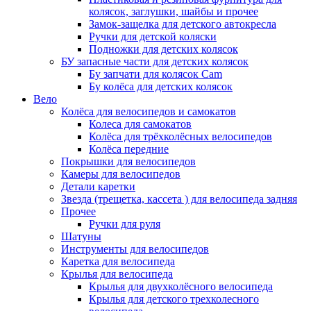
колясок, заглушки, шайбы и прочее
Замок-защелка для детского автокресла
Ручки для детской коляски
Подножки для детских колясок
БУ запасные части для детских колясок
Бу запчати для колясок Cam
Бу колёса для детских колясок
Вело
Колёса для велосипедов и самокатов
Колеса для самокатов
Колёса для трёхколёсных велосипедов
Колёса передние
Покрышки для велосипедов
Камеры для велосипедов
Детали каретки
Звезда (трещетка, кассета ) для велосипеда задняя
Прочее
Ручки для руля
Шатуны
Инструменты для велосипедов
Каретка для велосипеда
Крылья для велосипеда
Крылья для двухколёсного велосипеда
Крылья для детского трехколесного