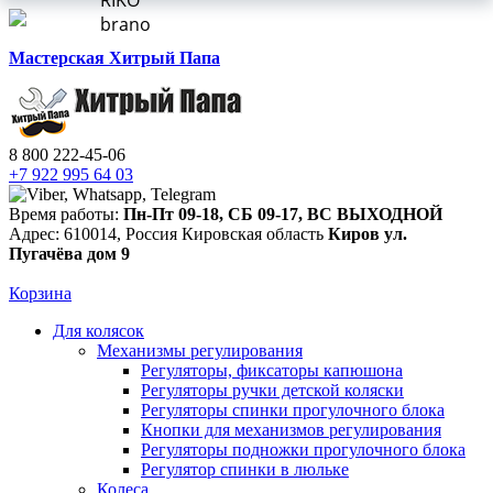
RIKO
brano
Мастерская Хитрый Папа
8 800 222-45-06
+7 922 995 64 03
Время работы:
Пн-Пт 09-18
,
СБ 09-17
,
ВС ВЫХОДНОЙ
Адрес:
610014
,
Россия
Кировская область
Киров
ул.
Пугачёва дом 9
Корзина
Для колясок
Механизмы регулирования
Регуляторы, фиксаторы капюшона
Регуляторы ручки детской коляски
Регуляторы спинки прогулочного блока
Кнопки для механизмов регулирования
Регуляторы подножки прогулочного блока
Регулятор спинки в люльке
Колеса