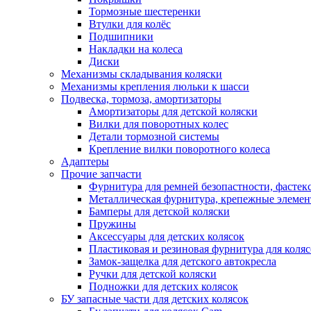
Тормозные шестеренки
Втулки для колёс
Подшипники
Накладки на колеса
Диски
Механизмы складывания коляски
Механизмы крепления люльки к шасси
Подвеска, тормоза, амортизаторы
Амортизаторы для детской коляски
Вилки для поворотных колес
Детали тормозной системы
Крепление вилки поворотного колеса
Адаптеры
Прочие запчасти
Фурнитура для ремней безопастности, фастек
Металлическая фурнитура, крепежные элеме
Бамперы для детской коляски
Пружины
Аксессуары для детских колясок
Пластиковая и резиновая фурнитура для коляс
Замок-защелка для детского автокресла
Ручки для детской коляски
Подножки для детских колясок
БУ запасные части для детских колясок