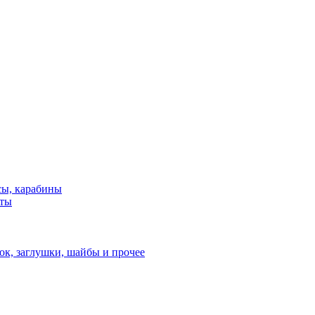
сы, карабины
нты
ок, заглушки, шайбы и прочее