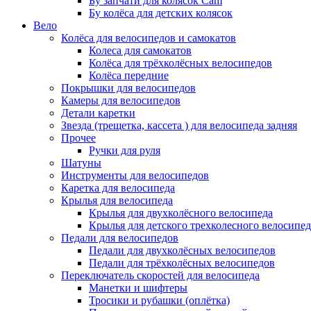
Бу запчати для колясок Cam
Бу колёса для детских колясок
Вело
Колёса для велосипедов и самокатов
Колеса для самокатов
Колёса для трёхколёсных велосипедов
Колёса передние
Покрышки для велосипедов
Камеры для велосипедов
Детали каретки
Звезда (трещетка, кассета ) для велосипеда задняя
Прочее
Ручки для руля
Шатуны
Инструменты для велосипедов
Каретка для велосипеда
Крылья для велосипеда
Крылья для двухколёсного велосипеда
Крылья для детского трехколесного велосипед
Педали для велосипедов
Педали для двухколёсных велосипедов
Педали для трёхколёсных велосипедов
Переключатель скоростей для велосипеда
Манетки и шифтеры
Тросики и рубашки (оплётка)