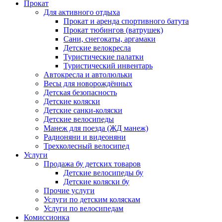
Прокат
Для активного отдыха
Прокат и аренда спортивного батута
Прокат тюбингов (ватрушек)
Сани, снегокаты, аргамаки
Детские велокресла
Туристические палатки
Туристический инвентарь
Автокресла и автолюльки
Весы для новорождённых
Детская безопасность
Детские коляски
Детские санки-коляски
Детские велосипеды
Манеж для поезда (ЖД манеж)
Радионяни и видеоняни
Трехколесный велосипед
Услуги
Продажа бу детских товаров
Детские велосипеды бу
Детские коляски бу
Прочие услуги
Услуги по детским коляскам
Услуги по велосипедам
Комиссионка