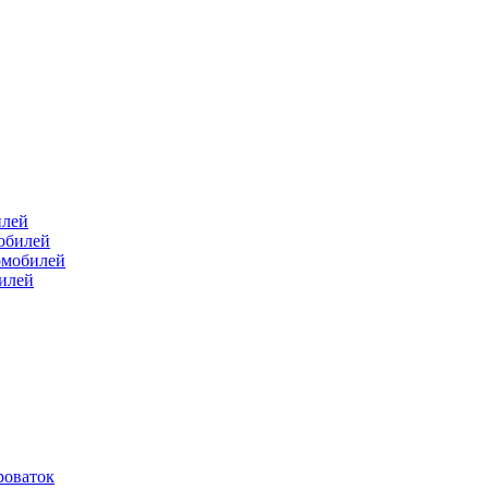
илей
мобилей
омобилей
билей
роваток