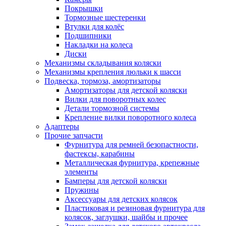
Покрышки
Тормозные шестеренки
Втулки для колёс
Подшипники
Накладки на колеса
Диски
Механизмы складывания коляски
Механизмы крепления люльки к шасси
Подвеска, тормоза, амортизаторы
Амортизаторы для детской коляски
Вилки для поворотных колес
Детали тормозной системы
Крепление вилки поворотного колеса
Адаптеры
Прочие запчасти
Фурнитура для ремней безопастности,
фастексы, карабины
Металлическая фурнитура, крепежные
элементы
Бамперы для детской коляски
Пружины
Аксессуары для детских колясок
Пластиковая и резиновая фурнитура для
колясок, заглушки, шайбы и прочее