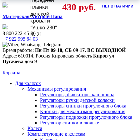
передней
430
руб.
НЕТ В НАЛИЧИИ
планки
детской
Мастерская Хитрый Папа
кровати
"Ушко 230"
8 800 222-45-06
№ 21
+7 922 995 64 03
Время работы:
Пн-Пт 09-18
,
СБ 09-17
,
ВС ВЫХОДНОЙ
Адрес:
610014
,
Россия
Кировская область
Киров
ул.
Пугачёва дом 9
Корзина
Для колясок
Механизмы регулирования
Регуляторы, фиксаторы капюшона
Регуляторы ручки детской коляски
Регуляторы спинки прогулочного блока
Кнопки для механизмов регулирования
Регуляторы подножки прогулочного блока
Регулятор спинки в люльке
Колеса
Комплектующие к колесам
Камеры