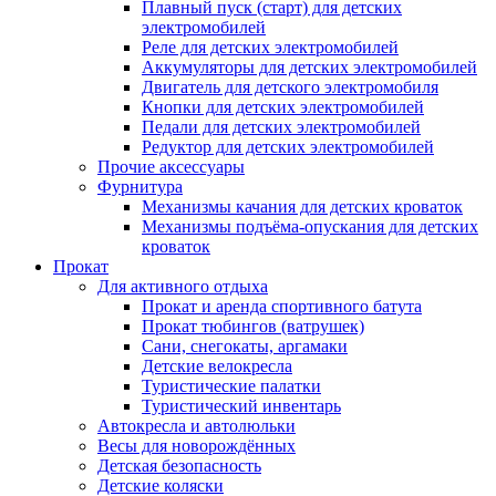
Плавный пуск (старт) для детских
электромобилей
Реле для детских электромобилей
Аккумуляторы для детских электромобилей
Двигатель для детского электромобиля
Кнопки для детских электромобилей
Педали для детских электромобилей
Редуктор для детских электромобилей
Прочие аксессуары
Фурнитура
Механизмы качания для детских кроваток
Механизмы подъёма-опускания для детских
кроваток
Прокат
Для активного отдыха
Прокат и аренда спортивного батута
Прокат тюбингов (ватрушек)
Сани, снегокаты, аргамаки
Детские велокресла
Туристические палатки
Туристический инвентарь
Автокресла и автолюльки
Весы для новорождённых
Детская безопасность
Детские коляски