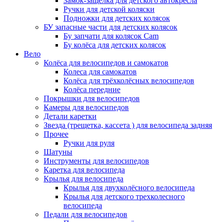
Замок-защелка для детского автокресла
Ручки для детской коляски
Подножки для детских колясок
БУ запасные части для детских колясок
Бу запчати для колясок Cam
Бу колёса для детских колясок
Вело
Колёса для велосипедов и самокатов
Колеса для самокатов
Колёса для трёхколёсных велосипедов
Колёса передние
Покрышки для велосипедов
Камеры для велосипедов
Детали каретки
Звезда (трещетка, кассета ) для велосипеда задняя
Прочее
Ручки для руля
Шатуны
Инструменты для велосипедов
Каретка для велосипеда
Крылья для велосипеда
Крылья для двухколёсного велосипеда
Крылья для детского трехколесного
велосипеда
Педали для велосипедов