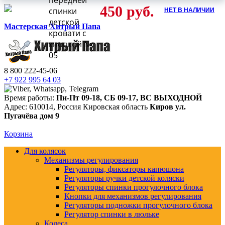
передней
450
руб.
НЕТ В НАЛИЧИИ
спинки
детской
Мастерская Хитрый Папа
кровати с
кнопкой №
05
8 800 222-45-06
+7 922 995 64 03
Время работы:
Пн-Пт 09-18
,
СБ 09-17
,
ВС ВЫХОДНОЙ
Адрес:
610014
,
Россия
Кировская область
Киров
ул.
Пугачёва дом 9
Корзина
Для колясок
Механизмы регулирования
Регуляторы, фиксаторы капюшона
Регуляторы ручки детской коляски
Регуляторы спинки прогулочного блока
Кнопки для механизмов регулирования
Регуляторы подножки прогулочного блока
Регулятор спинки в люльке
Колеса