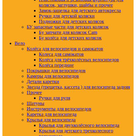
колясок, заглушки, шайбы и прочее
Замок-защелка для детского автокресла
Ручки для детской коляски
Подножки для детских колясок
БУ запасные части для детских колясок
Бу запчати для колясок Cam
Бу колёса для детских колясок
Вело
Колёса для велосипедов и самокатов
Колеса для самокатов
Колёса для трёхколёсных велосипедов
Колёса передние
Покрышки для велосипедов
Камеры для велосипедов
Детали каретки
Звезда (трещетка, кассета ) для велосипеда задняя
Прочее
Ручки для руля
Шатуны
Инструменты для велосипедов
Каретка для велосипеда
Крылья для велосипеда
Крылья для двухколёсного велосипеда
Крылья для детского трехколесного