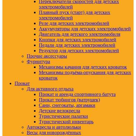
Переключатели скоростей для детских
электромобилей
Плавный пуск (старт) для детских
электромобилей
Реле для детских электромобилей
Аккумуляторы для детских электромобилей
Двигатель для детского электромобиля
Кнопки для детских электромобилей
Педали для детских электромобилей
Редуктор для детских электромобилей
Прочие аксессуары
Фурнитура
Механизмы качания для детских кроваток
Механизмы подъёма-опускания для детских
кроваток
Прокат
Для активного отдыха
Прокат и аренда спортивного батута
Прокат тюбингов (ватрушек)
Сани, снегокаты, аргамаки
Детские велокресла
Туристические палатки
Туристический инвентарь
Автокресла и автолюльки
Весы для новорождённых