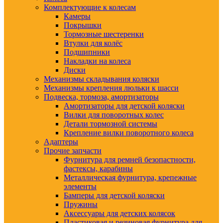
Комплектующие к колесам
Камеры
Покрышки
Тормозные шестеренки
Втулки для колёс
Подшипники
Накладки на колеса
Диски
Механизмы складывания коляски
Механизмы крепления люльки к шасси
Подвеска, тормоза, амортизаторы
Амортизаторы для детской коляски
Вилки для поворотных колес
Детали тормозной системы
Крепление вилки поворотного колеса
Адаптеры
Прочие запчасти
Фурнитура для ремней безопастности,
фастексы, карабины
Металлическая фурнитура, крепежные
элементы
Бамперы для детской коляски
Пружины
Аксессуары для детских колясок
Пластиковая и резиновая фурнитура для