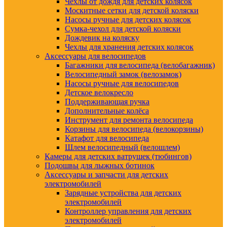
Чехлы от дождя для детских колясок
Москитные сетки для детской коляски
Насосы ручные для детских колясок
Сумка-чехол для детской коляски
Дождевик на коляску
Чехлы для хранения детских колясок
Аксессуары для велосипедов
Багажники для велосипеда (велобагажник)
Велосипедный замок (велозамок)
Насосы ручные для велосипедов
Детское велокресло
Поддерживающая ручка
Дополнительные колёса
Инструмент для ремонта велосипеда
Корзины для велосипеда (велокорзины)
Катафот для велосипеда
Шлем велосипедный (велошлем)
Камеры для детских ватрушек (тюбингов)
Подошвы для лыжных ботинок
Аксессуары и запчасти для детских
электромобилей
Зарядные устройства для детских
электромобилей
Контроллер управления для детских
электромобилей