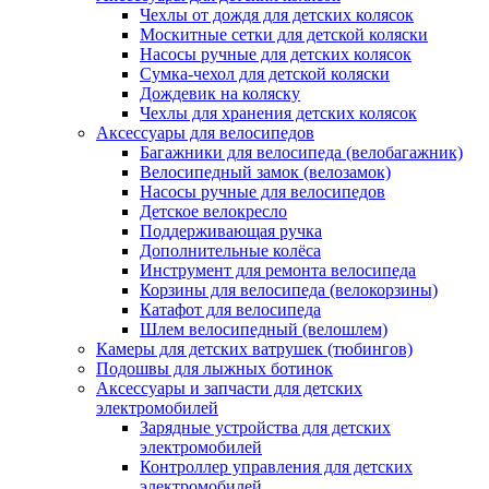
Чехлы от дождя для детских колясок
Москитные сетки для детской коляски
Насосы ручные для детских колясок
Сумка-чехол для детской коляски
Дождевик на коляску
Чехлы для хранения детских колясок
Аксессуары для велосипедов
Багажники для велосипеда (велобагажник)
Велосипедный замок (велозамок)
Насосы ручные для велосипедов
Детское велокресло
Поддерживающая ручка
Дополнительные колёса
Инструмент для ремонта велосипеда
Корзины для велосипеда (велокорзины)
Катафот для велосипеда
Шлем велосипедный (велошлем)
Камеры для детских ватрушек (тюбингов)
Подошвы для лыжных ботинок
Аксессуары и запчасти для детских
электромобилей
Зарядные устройства для детских
электромобилей
Контроллер управления для детских
электромобилей