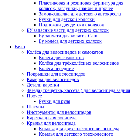
Пластиковая и резиновая фурнитура для
колясок, заглушки, шайбы и прочее
Замок-защелка для детского автокресла
Ручки для детской коляски
Подножки для детских колясок
БУ запасные части для детских колясок
Бу запчати для колясок Cam
Бу колёса для детских колясок
Вело
Колёса для велосипедов и самокатов
Колеса для самокатов
Колёса для трёхколёсных велосипедов
Колёса передние
Покрышки для велосипедов
Камеры для велосипедов
Детали каретки
Звезда (трещетка, кассета ) для велосипеда задняя
Прочее
Ручки для руля
Шатуны
Инструменты для велосипедов
Каретка для велосипеда
Крылья для велосипеда
Крылья для двухколёсного велосипеда
Крылья для детского трехколесного