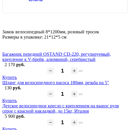
Замок велосипедный 8*1200мм, розовый тросик
Размеры в упаковке: 21*12*5 см
Багажник передний OSTAND CD-220, регулируемый,
крепление к V-брейк, алюминий, серебристый
2 170
руб.
шт
Купить
Шланг для велосипедного насоса 180мм, резьба на 5"
130
руб.
шт
Купить
Детское велосипедное кресло с креплением на вынос руля
серое с красной накладкой, до 15кг, Италия
5 900
руб.
шт
Купить