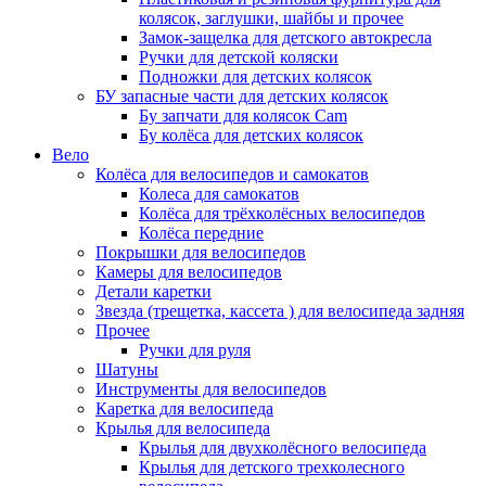
колясок, заглушки, шайбы и прочее
Замок-защелка для детского автокресла
Ручки для детской коляски
Подножки для детских колясок
БУ запасные части для детских колясок
Бу запчати для колясок Cam
Бу колёса для детских колясок
Вело
Колёса для велосипедов и самокатов
Колеса для самокатов
Колёса для трёхколёсных велосипедов
Колёса передние
Покрышки для велосипедов
Камеры для велосипедов
Детали каретки
Звезда (трещетка, кассета ) для велосипеда задняя
Прочее
Ручки для руля
Шатуны
Инструменты для велосипедов
Каретка для велосипеда
Крылья для велосипеда
Крылья для двухколёсного велосипеда
Крылья для детского трехколесного