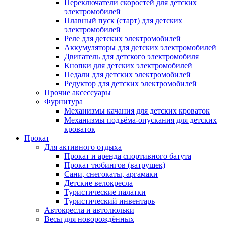
Переключатели скоростей для детских
электромобилей
Плавный пуск (старт) для детских
электромобилей
Реле для детских электромобилей
Аккумуляторы для детских электромобилей
Двигатель для детского электромобиля
Кнопки для детских электромобилей
Педали для детских электромобилей
Редуктор для детских электромобилей
Прочие аксессуары
Фурнитура
Механизмы качания для детских кроваток
Механизмы подъёма-опускания для детских
кроваток
Прокат
Для активного отдыха
Прокат и аренда спортивного батута
Прокат тюбингов (ватрушек)
Сани, снегокаты, аргамаки
Детские велокресла
Туристические палатки
Туристический инвентарь
Автокресла и автолюльки
Весы для новорождённых