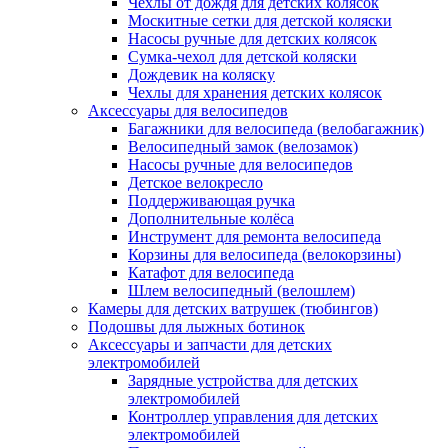
Чехлы от дождя для детских колясок
Москитные сетки для детской коляски
Насосы ручные для детских колясок
Сумка-чехол для детской коляски
Дождевик на коляску
Чехлы для хранения детских колясок
Аксессуары для велосипедов
Багажники для велосипеда (велобагажник)
Велосипедный замок (велозамок)
Насосы ручные для велосипедов
Детское велокресло
Поддерживающая ручка
Дополнительные колёса
Инструмент для ремонта велосипеда
Корзины для велосипеда (велокорзины)
Катафот для велосипеда
Шлем велосипедный (велошлем)
Камеры для детских ватрушек (тюбингов)
Подошвы для лыжных ботинок
Аксессуары и запчасти для детских
электромобилей
Зарядные устройства для детских
электромобилей
Контроллер управления для детских
электромобилей