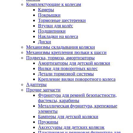
Комплектующие к колесам
Камеры
Покрышки
Тормозные шестеренки
Втулки для колёс
Подшипники
Накладки на колеса
Диски
Механизмы складывания коляски
Механизмы крепления люльки к шасси
Подвеска, тормоза, амортизаторы
Амортизаторы для детской коляски
Вилки для поворотных колес
Детали тормозной системы
Крепление вилки поворотного колеса
Адаптеры
Прочие запчасти
Фурнитура для ремней безопастности,
фастексы, карабины
Металлическая фурнитура, крепежные
элементы
Бамперы для детской коляски
Пружины
Аксессуары для детских колясок
Пластиковая и резиновая фурнитура для