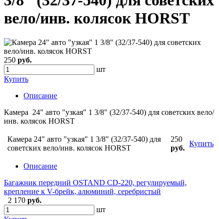
3/8" (32/37-540) для советских
вело/инв. колясок HORST
250
руб.
шт
Купить
Описание
Камера 24" авто "узкая" 1 3/8" (32/37-540) для советских вело/
инв. колясок HORST
Камера 24" авто "узкая" 1 3/8" (32/37-540) для
250
Купить
советских вело/инв. колясок HORST
руб.
Описание
Багажник передний OSTAND CD-220, регулируемый,
крепление к V-брейк, алюминий, серебристый
2 170
руб.
шт