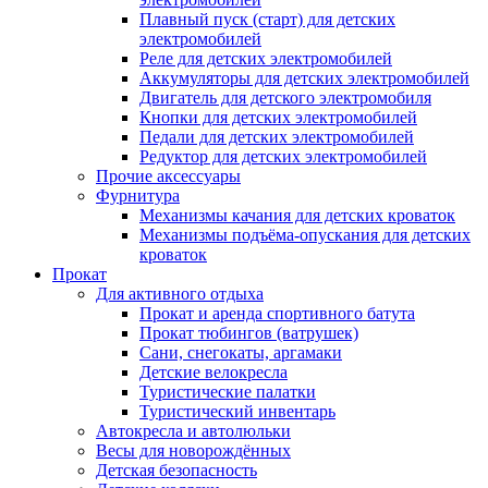
Плавный пуск (старт) для детских
электромобилей
Реле для детских электромобилей
Аккумуляторы для детских электромобилей
Двигатель для детского электромобиля
Кнопки для детских электромобилей
Педали для детских электромобилей
Редуктор для детских электромобилей
Прочие аксессуары
Фурнитура
Механизмы качания для детских кроваток
Механизмы подъёма-опускания для детских
кроваток
Прокат
Для активного отдыха
Прокат и аренда спортивного батута
Прокат тюбингов (ватрушек)
Сани, снегокаты, аргамаки
Детские велокресла
Туристические палатки
Туристический инвентарь
Автокресла и автолюльки
Весы для новорождённых
Детская безопасность