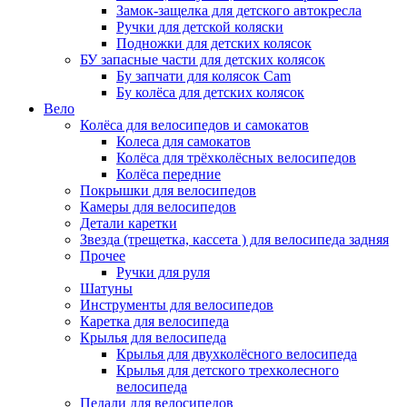
Замок-защелка для детского автокресла
Ручки для детской коляски
Подножки для детских колясок
БУ запасные части для детских колясок
Бу запчати для колясок Cam
Бу колёса для детских колясок
Вело
Колёса для велосипедов и самокатов
Колеса для самокатов
Колёса для трёхколёсных велосипедов
Колёса передние
Покрышки для велосипедов
Камеры для велосипедов
Детали каретки
Звезда (трещетка, кассета ) для велосипеда задняя
Прочее
Ручки для руля
Шатуны
Инструменты для велосипедов
Каретка для велосипеда
Крылья для велосипеда
Крылья для двухколёсного велосипеда
Крылья для детского трехколесного
велосипеда
Педали для велосипедов