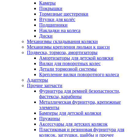
Камеры
Покрышки
Тормозные шестеренки
Втулки для колёс
Подшипники
Накладки на колеса
Диски
Механизмы складывания коляски
Механизмы крепления люльки к шасси
Подвеска, тормоза, амортизаторы
Амортизаторы для детской коляски
Вилки для поворотных колес
Детали тормозной системы
Крепление вилки поворотного колеса
Адаптеры
Прочие запчасти
Фурнитура для ремней безопастности,
фастексы, карабины
Металлическая фурнитура, крепежные
элементы
Бамперы для детской коляски
Пружины
Аксессуары для детских колясок
Пластиковая и резиновая фурнитура для
колясок, заглушки, шайбы и прочее