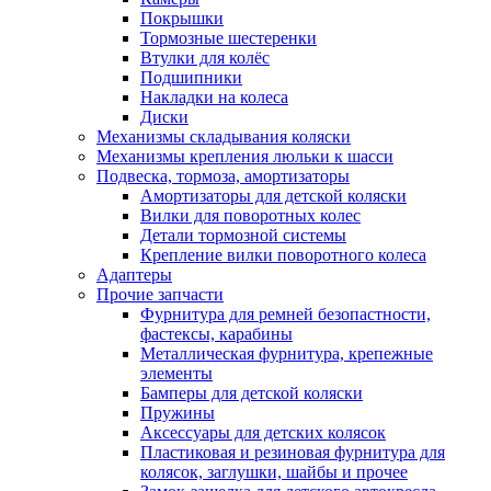
Покрышки
Тормозные шестеренки
Втулки для колёс
Подшипники
Накладки на колеса
Диски
Механизмы складывания коляски
Механизмы крепления люльки к шасси
Подвеска, тормоза, амортизаторы
Амортизаторы для детской коляски
Вилки для поворотных колес
Детали тормозной системы
Крепление вилки поворотного колеса
Адаптеры
Прочие запчасти
Фурнитура для ремней безопастности,
фастексы, карабины
Металлическая фурнитура, крепежные
элементы
Бамперы для детской коляски
Пружины
Аксессуары для детских колясок
Пластиковая и резиновая фурнитура для
колясок, заглушки, шайбы и прочее