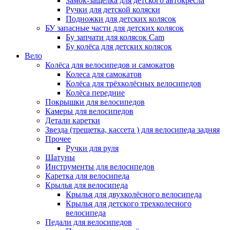
Замок-защелка для детского автокресла
Ручки для детской коляски
Подножки для детских колясок
БУ запасные части для детских колясок
Бу запчати для колясок Cam
Бу колёса для детских колясок
Вело
Колёса для велосипедов и самокатов
Колеса для самокатов
Колёса для трёхколёсных велосипедов
Колёса передние
Покрышки для велосипедов
Камеры для велосипедов
Детали каретки
Звезда (трещетка, кассета ) для велосипеда задняя
Прочее
Ручки для руля
Шатуны
Инструменты для велосипедов
Каретка для велосипеда
Крылья для велосипеда
Крылья для двухколёсного велосипеда
Крылья для детского трехколесного
велосипеда
Педали для велосипедов