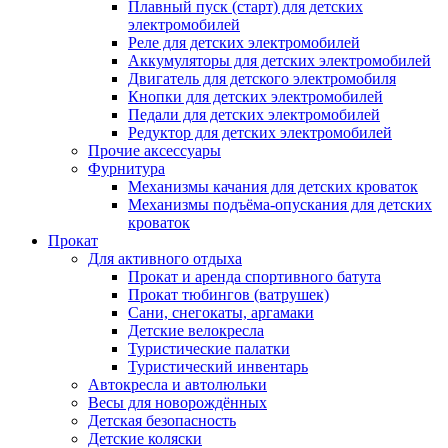
Плавный пуск (старт) для детских
электромобилей
Реле для детских электромобилей
Аккумуляторы для детских электромобилей
Двигатель для детского электромобиля
Кнопки для детских электромобилей
Педали для детских электромобилей
Редуктор для детских электромобилей
Прочие аксессуары
Фурнитура
Механизмы качания для детских кроваток
Механизмы подъёма-опускания для детских
кроваток
Прокат
Для активного отдыха
Прокат и аренда спортивного батута
Прокат тюбингов (ватрушек)
Сани, снегокаты, аргамаки
Детские велокресла
Туристические палатки
Туристический инвентарь
Автокресла и автолюльки
Весы для новорождённых
Детская безопасность
Детские коляски