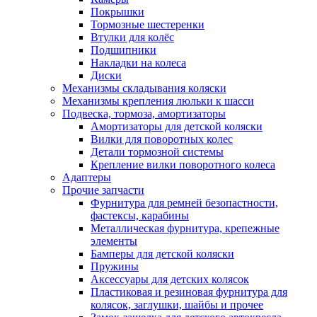
Покрышки
Тормозные шестеренки
Втулки для колёс
Подшипники
Накладки на колеса
Диски
Механизмы складывания коляски
Механизмы крепления люльки к шасси
Подвеска, тормоза, амортизаторы
Амортизаторы для детской коляски
Вилки для поворотных колес
Детали тормозной системы
Крепление вилки поворотного колеса
Адаптеры
Прочие запчасти
Фурнитура для ремней безопастности,
фастексы, карабины
Металлическая фурнитура, крепежные
элементы
Бамперы для детской коляски
Пружины
Аксессуары для детских колясок
Пластиковая и резиновая фурнитура для
колясок, заглушки, шайбы и прочее