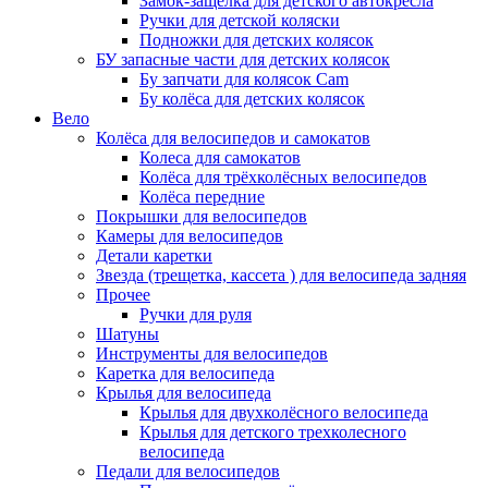
Замок-защелка для детского автокресла
Ручки для детской коляски
Подножки для детских колясок
БУ запасные части для детских колясок
Бу запчати для колясок Cam
Бу колёса для детских колясок
Вело
Колёса для велосипедов и самокатов
Колеса для самокатов
Колёса для трёхколёсных велосипедов
Колёса передние
Покрышки для велосипедов
Камеры для велосипедов
Детали каретки
Звезда (трещетка, кассета ) для велосипеда задняя
Прочее
Ручки для руля
Шатуны
Инструменты для велосипедов
Каретка для велосипеда
Крылья для велосипеда
Крылья для двухколёсного велосипеда
Крылья для детского трехколесного
велосипеда
Педали для велосипедов