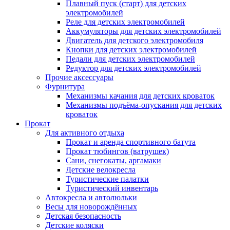
Плавный пуск (старт) для детских
электромобилей
Реле для детских электромобилей
Аккумуляторы для детских электромобилей
Двигатель для детского электромобиля
Кнопки для детских электромобилей
Педали для детских электромобилей
Редуктор для детских электромобилей
Прочие аксессуары
Фурнитура
Механизмы качания для детских кроваток
Механизмы подъёма-опускания для детских
кроваток
Прокат
Для активного отдыха
Прокат и аренда спортивного батута
Прокат тюбингов (ватрушек)
Сани, снегокаты, аргамаки
Детские велокресла
Туристические палатки
Туристический инвентарь
Автокресла и автолюльки
Весы для новорождённых
Детская безопасность
Детские коляски