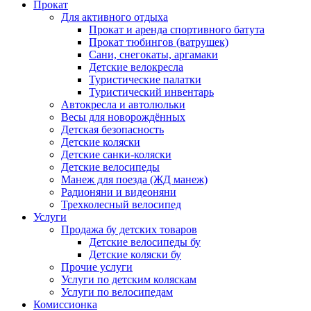
Прокат
Для активного отдыха
Прокат и аренда спортивного батута
Прокат тюбингов (ватрушек)
Сани, снегокаты, аргамаки
Детские велокресла
Туристические палатки
Туристический инвентарь
Автокресла и автолюльки
Весы для новорождённых
Детская безопасность
Детские коляски
Детские санки-коляски
Детские велосипеды
Манеж для поезда (ЖД манеж)
Радионяни и видеоняни
Трехколесный велосипед
Услуги
Продажа бу детских товаров
Детские велосипеды бу
Детские коляски бу
Прочие услуги
Услуги по детским коляскам
Услуги по велосипедам
Комиссионка