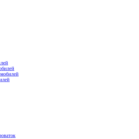
илей
мобилей
омобилей
билей
роваток