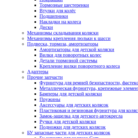
Тормозные шестеренки
Втулки для колёс
Подшипники
Накладки на колеса
Диски
Механизмы складывания коляски
Механизмы крепления люльки к шасси
Подвеска, тормоза, амортизаторы
Амортизаторы для детской коляски
Вилки для поворотных колес
Детали тормозной системы
Крепление вилки поворотного колеса
Адаптеры
Прочие запчасти
Фурнитура для ремней безопастности, фастек
Металлическая фурнитура, крепежные элеме
Бамперы для детской коляски
Пружины
Аксессуары для детских колясок
Пластиковая и резиновая фурнитура для коляс
Замок-защелка для детского автокресла
Ручки для детской коляски
Подножки для детских колясок
БУ запасные части для детских колясок