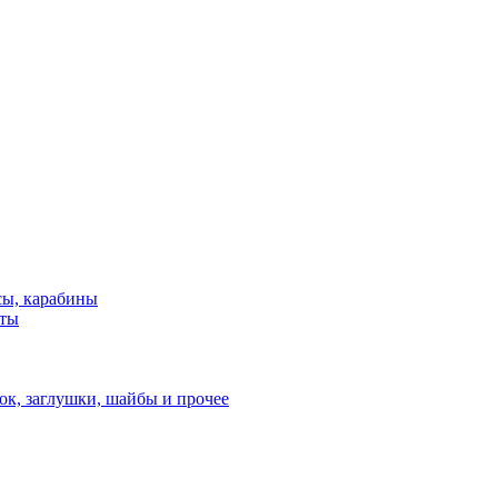
сы, карабины
нты
ок, заглушки, шайбы и прочее