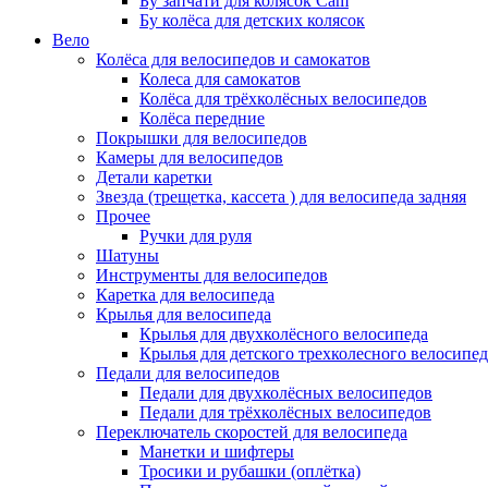
Бу запчати для колясок Cam
Бу колёса для детских колясок
Вело
Колёса для велосипедов и самокатов
Колеса для самокатов
Колёса для трёхколёсных велосипедов
Колёса передние
Покрышки для велосипедов
Камеры для велосипедов
Детали каретки
Звезда (трещетка, кассета ) для велосипеда задняя
Прочее
Ручки для руля
Шатуны
Инструменты для велосипедов
Каретка для велосипеда
Крылья для велосипеда
Крылья для двухколёсного велосипеда
Крылья для детского трехколесного велосипед
Педали для велосипедов
Педали для двухколёсных велосипедов
Педали для трёхколёсных велосипедов
Переключатель скоростей для велосипеда
Манетки и шифтеры
Тросики и рубашки (оплётка)