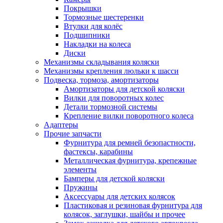
Покрышки
Тормозные шестеренки
Втулки для колёс
Подшипники
Накладки на колеса
Диски
Механизмы складывания коляски
Механизмы крепления люльки к шасси
Подвеска, тормоза, амортизаторы
Амортизаторы для детской коляски
Вилки для поворотных колес
Детали тормозной системы
Крепление вилки поворотного колеса
Адаптеры
Прочие запчасти
Фурнитура для ремней безопастности,
фастексы, карабины
Металлическая фурнитура, крепежные
элементы
Бамперы для детской коляски
Пружины
Аксессуары для детских колясок
Пластиковая и резиновая фурнитура для
колясок, заглушки, шайбы и прочее