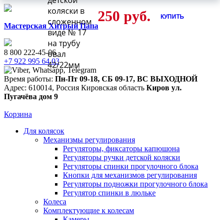
детской
коляски в
250
руб.
КУПИТЬ
сложенном
Мастерская Хитрый Папа
виде № 17
на трубу
8 800 222-45-06
овал
+7 922 995 64 03
42/22мм
Время работы:
Пн-Пт 09-18
,
СБ 09-17
,
ВС ВЫХОДНОЙ
Адрес:
610014
,
Россия
Кировская область
Киров
ул.
Пугачёва дом 9
Корзина
Для колясок
Механизмы регулирования
Регуляторы, фиксаторы капюшона
Регуляторы ручки детской коляски
Регуляторы спинки прогулочного блока
Кнопки для механизмов регулирования
Регуляторы подножки прогулочного блока
Регулятор спинки в люльке
Колеса
Комплектующие к колесам
Камеры