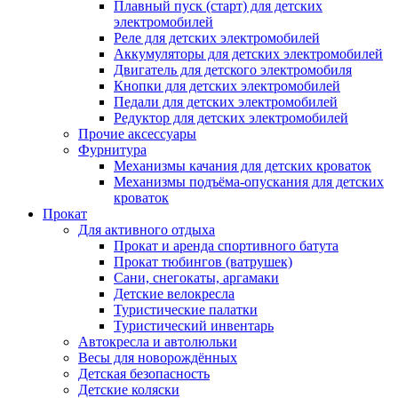
Плавный пуск (старт) для детских
электромобилей
Реле для детских электромобилей
Аккумуляторы для детских электромобилей
Двигатель для детского электромобиля
Кнопки для детских электромобилей
Педали для детских электромобилей
Редуктор для детских электромобилей
Прочие аксессуары
Фурнитура
Механизмы качания для детских кроваток
Механизмы подъёма-опускания для детских
кроваток
Прокат
Для активного отдыха
Прокат и аренда спортивного батута
Прокат тюбингов (ватрушек)
Сани, снегокаты, аргамаки
Детские велокресла
Туристические палатки
Туристический инвентарь
Автокресла и автолюльки
Весы для новорождённых
Детская безопасность
Детские коляски