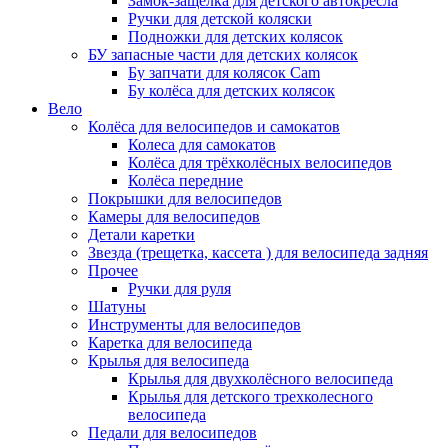
Замок-защелка для детского автокресла
Ручки для детской коляски
Подножки для детских колясок
БУ запасные части для детских колясок
Бу запчати для колясок Cam
Бу колёса для детских колясок
Вело
Колёса для велосипедов и самокатов
Колеса для самокатов
Колёса для трёхколёсных велосипедов
Колёса передние
Покрышки для велосипедов
Камеры для велосипедов
Детали каретки
Звезда (трещетка, кассета ) для велосипеда задняя
Прочее
Ручки для руля
Шатуны
Инструменты для велосипедов
Каретка для велосипеда
Крылья для велосипеда
Крылья для двухколёсного велосипеда
Крылья для детского трехколесного
велосипеда
Педали для велосипедов