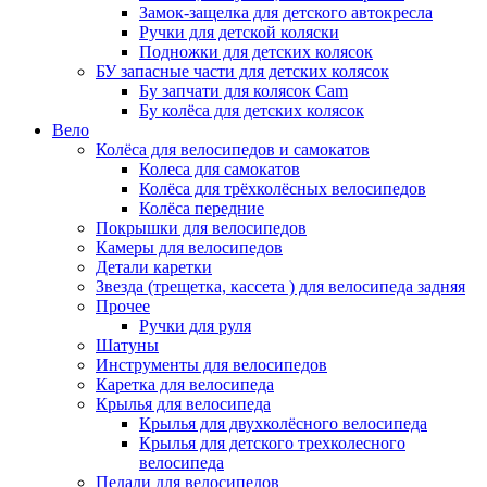
Замок-защелка для детского автокресла
Ручки для детской коляски
Подножки для детских колясок
БУ запасные части для детских колясок
Бу запчати для колясок Cam
Бу колёса для детских колясок
Вело
Колёса для велосипедов и самокатов
Колеса для самокатов
Колёса для трёхколёсных велосипедов
Колёса передние
Покрышки для велосипедов
Камеры для велосипедов
Детали каретки
Звезда (трещетка, кассета ) для велосипеда задняя
Прочее
Ручки для руля
Шатуны
Инструменты для велосипедов
Каретка для велосипеда
Крылья для велосипеда
Крылья для двухколёсного велосипеда
Крылья для детского трехколесного
велосипеда
Педали для велосипедов