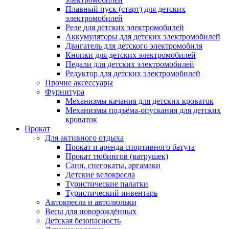
Плавный пуск (старт) для детских
электромобилей
Реле для детских электромобилей
Аккумуляторы для детских электромобилей
Двигатель для детского электромобиля
Кнопки для детских электромобилей
Педали для детских электромобилей
Редуктор для детских электромобилей
Прочие аксессуары
Фурнитура
Механизмы качания для детских кроваток
Механизмы подъёма-опускания для детских
кроваток
Прокат
Для активного отдыха
Прокат и аренда спортивного батута
Прокат тюбингов (ватрушек)
Сани, снегокаты, аргамаки
Детские велокресла
Туристические палатки
Туристический инвентарь
Автокресла и автолюльки
Весы для новорождённых
Детская безопасность