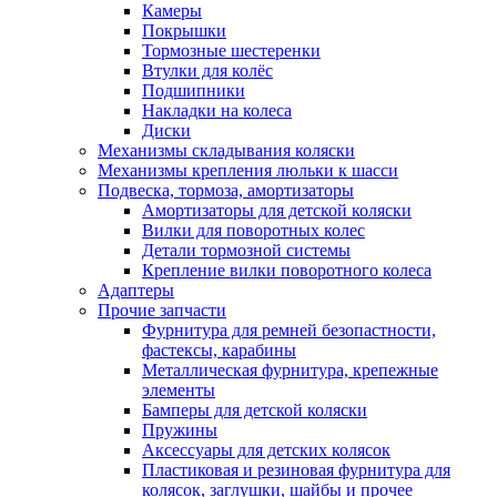
Камеры
Покрышки
Тормозные шестеренки
Втулки для колёс
Подшипники
Накладки на колеса
Диски
Механизмы складывания коляски
Механизмы крепления люльки к шасси
Подвеска, тормоза, амортизаторы
Амортизаторы для детской коляски
Вилки для поворотных колес
Детали тормозной системы
Крепление вилки поворотного колеса
Адаптеры
Прочие запчасти
Фурнитура для ремней безопастности,
фастексы, карабины
Металлическая фурнитура, крепежные
элементы
Бамперы для детской коляски
Пружины
Аксессуары для детских колясок
Пластиковая и резиновая фурнитура для
колясок, заглушки, шайбы и прочее