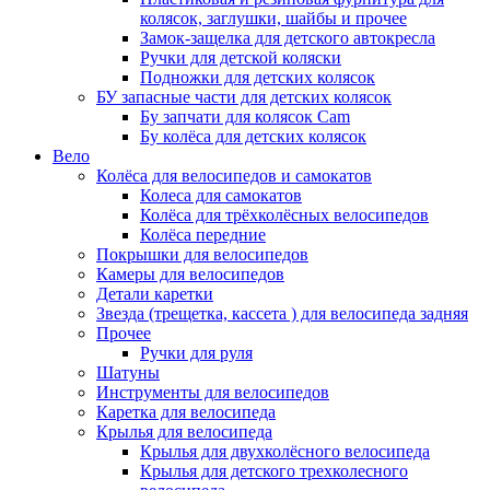
колясок, заглушки, шайбы и прочее
Замок-защелка для детского автокресла
Ручки для детской коляски
Подножки для детских колясок
БУ запасные части для детских колясок
Бу запчати для колясок Cam
Бу колёса для детских колясок
Вело
Колёса для велосипедов и самокатов
Колеса для самокатов
Колёса для трёхколёсных велосипедов
Колёса передние
Покрышки для велосипедов
Камеры для велосипедов
Детали каретки
Звезда (трещетка, кассета ) для велосипеда задняя
Прочее
Ручки для руля
Шатуны
Инструменты для велосипедов
Каретка для велосипеда
Крылья для велосипеда
Крылья для двухколёсного велосипеда
Крылья для детского трехколесного