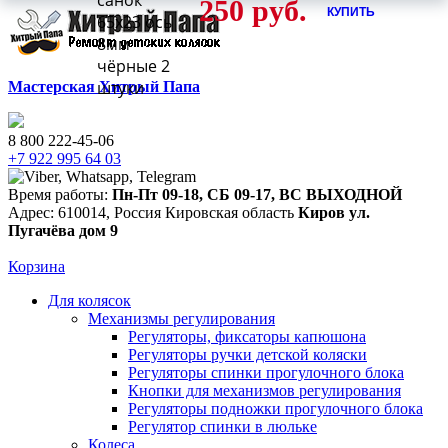
санок
250
руб.
КУПИТЬ
65х23 ось
8мм
чёрные 2
штуки
Мастерская Хитрый Папа
8 800 222-45-06
+7 922 995 64 03
Время работы:
Пн-Пт 09-18
,
СБ 09-17
,
ВС ВЫХОДНОЙ
Адрес:
610014
,
Россия
Кировская область
Киров
ул.
Пугачёва дом 9
Корзина
Для колясок
Механизмы регулирования
Регуляторы, фиксаторы капюшона
Регуляторы ручки детской коляски
Регуляторы спинки прогулочного блока
Кнопки для механизмов регулирования
Регуляторы подножки прогулочного блока
Регулятор спинки в люльке
Колеса