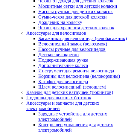
Чехлы от дождя для детских колясок
Москитные сетки для детской коляски
Насосы ручные для детских колясок
Сумка-чехол для детской коляски
Дождевик на коляску
Чехлы для хранения детских колясок
Аксессуары для велосипедов
Багажники для велосипеда (велобагажник)
Велосипедный замок (велозамок)
Насосы ручные для велосипедов
Детское велокресло
Поддерживающая ручка
Дополнительные колёса
Инструмент для ремонта велосипеда
Корзины для велосипеда (велокорзины)
Катафот для велосипеда
Шлем велосипедный (велошлем)
Камеры для детских ватрушек (тюбингов)
Подошвы для лыжных ботинок
Аксессуары и запчасти для детских
электромобилей
Зарядные устройства для детских
электромобилей
Контроллер управления для детских
электромобилей