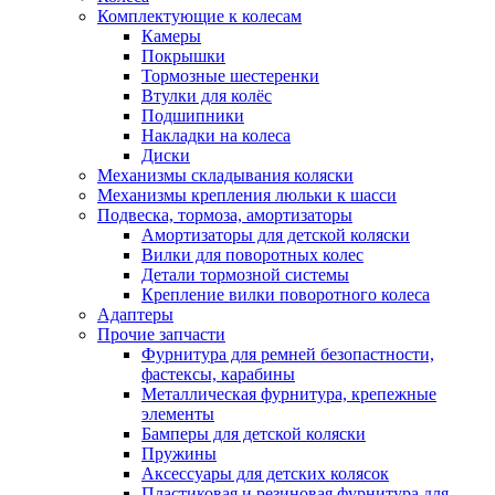
Комплектующие к колесам
Камеры
Покрышки
Тормозные шестеренки
Втулки для колёс
Подшипники
Накладки на колеса
Диски
Механизмы складывания коляски
Механизмы крепления люльки к шасси
Подвеска, тормоза, амортизаторы
Амортизаторы для детской коляски
Вилки для поворотных колес
Детали тормозной системы
Крепление вилки поворотного колеса
Адаптеры
Прочие запчасти
Фурнитура для ремней безопастности,
фастексы, карабины
Металлическая фурнитура, крепежные
элементы
Бамперы для детской коляски
Пружины
Аксессуары для детских колясок
Пластиковая и резиновая фурнитура для