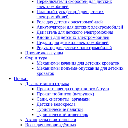
Переключатели скоростей для детских
электромобилей
Плавный пуск (старт) для детских
электромобилей
Реле для детских электромобилей
Аккумуляторы для детских электромобилей
Двигатель для детского электромобиля
Кнопки для детских электромобилей
Педали для детских электромобилей
Редуктор для детских электромобилей
Прочие аксессуары
Фурнитура
Механизмы качания для детских кроваток
Механизмы подъёма-опускания для детских
кроваток
Прокат
Для активного отдыха
Прокат и аренда спортивного батута
Прокат тюбингов (ватрушек)
Сани, снегокаты, аргамаки
Детские велокресла
Туристические палатки
Туристический инвентарь
Автокресла и автолюльки
Весы для новорождённых