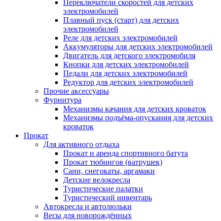
Переключатели скоростей для детских
электромобилей
Плавный пуск (старт) для детских
электромобилей
Реле для детских электромобилей
Аккумуляторы для детских электромобилей
Двигатель для детского электромобиля
Кнопки для детских электромобилей
Педали для детских электромобилей
Редуктор для детских электромобилей
Прочие аксессуары
Фурнитура
Механизмы качания для детских кроваток
Механизмы подъёма-опускания для детских
кроваток
Прокат
Для активного отдыха
Прокат и аренда спортивного батута
Прокат тюбингов (ватрушек)
Сани, снегокаты, аргамаки
Детские велокресла
Туристические палатки
Туристический инвентарь
Автокресла и автолюльки
Весы для новорождённых