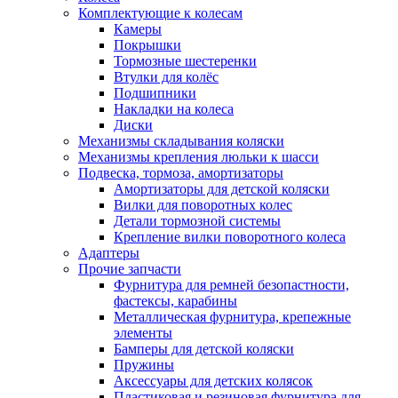
Комплектующие к колесам
Камеры
Покрышки
Тормозные шестеренки
Втулки для колёс
Подшипники
Накладки на колеса
Диски
Механизмы складывания коляски
Механизмы крепления люльки к шасси
Подвеска, тормоза, амортизаторы
Амортизаторы для детской коляски
Вилки для поворотных колес
Детали тормозной системы
Крепление вилки поворотного колеса
Адаптеры
Прочие запчасти
Фурнитура для ремней безопастности,
фастексы, карабины
Металлическая фурнитура, крепежные
элементы
Бамперы для детской коляски
Пружины
Аксессуары для детских колясок
Пластиковая и резиновая фурнитура для