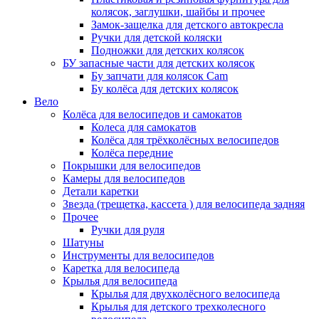
колясок, заглушки, шайбы и прочее
Замок-защелка для детского автокресла
Ручки для детской коляски
Подножки для детских колясок
БУ запасные части для детских колясок
Бу запчати для колясок Cam
Бу колёса для детских колясок
Вело
Колёса для велосипедов и самокатов
Колеса для самокатов
Колёса для трёхколёсных велосипедов
Колёса передние
Покрышки для велосипедов
Камеры для велосипедов
Детали каретки
Звезда (трещетка, кассета ) для велосипеда задняя
Прочее
Ручки для руля
Шатуны
Инструменты для велосипедов
Каретка для велосипеда
Крылья для велосипеда
Крылья для двухколёсного велосипеда
Крылья для детского трехколесного