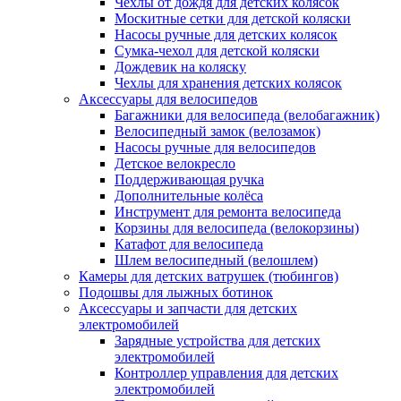
Чехлы от дождя для детских колясок
Москитные сетки для детской коляски
Насосы ручные для детских колясок
Сумка-чехол для детской коляски
Дождевик на коляску
Чехлы для хранения детских колясок
Аксессуары для велосипедов
Багажники для велосипеда (велобагажник)
Велосипедный замок (велозамок)
Насосы ручные для велосипедов
Детское велокресло
Поддерживающая ручка
Дополнительные колёса
Инструмент для ремонта велосипеда
Корзины для велосипеда (велокорзины)
Катафот для велосипеда
Шлем велосипедный (велошлем)
Камеры для детских ватрушек (тюбингов)
Подошвы для лыжных ботинок
Аксессуары и запчасти для детских
электромобилей
Зарядные устройства для детских
электромобилей
Контроллер управления для детских
электромобилей