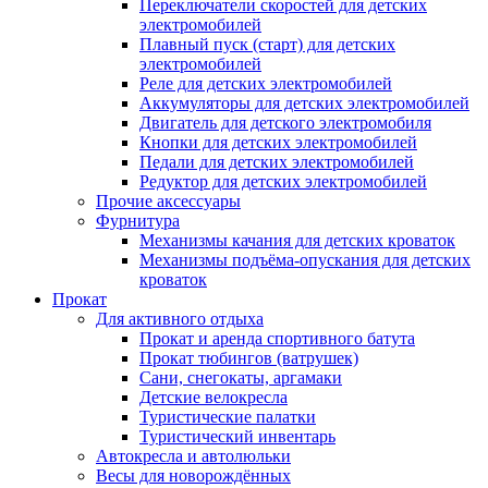
Переключатели скоростей для детских
электромобилей
Плавный пуск (старт) для детских
электромобилей
Реле для детских электромобилей
Аккумуляторы для детских электромобилей
Двигатель для детского электромобиля
Кнопки для детских электромобилей
Педали для детских электромобилей
Редуктор для детских электромобилей
Прочие аксессуары
Фурнитура
Механизмы качания для детских кроваток
Механизмы подъёма-опускания для детских
кроваток
Прокат
Для активного отдыха
Прокат и аренда спортивного батута
Прокат тюбингов (ватрушек)
Сани, снегокаты, аргамаки
Детские велокресла
Туристические палатки
Туристический инвентарь
Автокресла и автолюльки
Весы для новорождённых