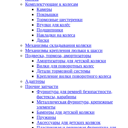
Комплектующие к колесам
Камеры
Покрышки
Тормозные шестеренки
Втулки для колёс
Подшипники
Накладки на колеса
Диски
Механизмы складывания коляски
Механизмы крепления люльки к шасси
Подвеска, тормоза, амортизаторы
Амортизаторы для детской коляски
Вилки для поворотных колес
Детали тормозной системы
Крепление вилки поворотного колеса
Адаптеры
Прочие запчасти
Фурнитура для ремней безопастности,
фастексы, карабины
Металлическая фурнитура, крепежные
элементы
Бамперы для детской коляски
Пружины
Аксессуары для детских колясок
Пластиковая и резиновая фурнитура для