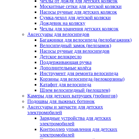
Чехлы от дождя для детских колясок
Москитные сетки для детской коляски
Насосы ручные для детских колясок
Сумка-чехол для детской коляски
Дождевик на коляску
Чехлы для хранения детских колясок
Аксессуары для велосипедов
Багажники для велосипеда (велобагажник)
Велосипедный замок (велозамок)
Насосы ручные для велосипедов
Детское велокресло
Поддерживающая ручка
Дополнительные колёса
Инструмент для ремонта велосипеда
Корзины для велосипеда (велокорзины)
Катафот для велосипеда
Шлем велосипедный (велошлем)
Камеры для детских ватрушек (тюбингов)
Подошвы для лыжных ботинок
Аксессуары и запчасти для детских
электромобилей
Зарядные устройства для детских
электромобилей
Контроллер управления для детских
электромобилей