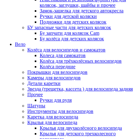
колясок, заглушки, шайбы и прочее
Замок-защелка для детского автокресла
Ручки для детской коляски
Подножки для детских колясок
БУ запасные части для детских колясок
Бу запчати для колясок Cam
Бу колёса для детских колясок
Вело
Колёса для велосипедов и самокатов
Колеса для самокатов
Колёса для трёхколёсных велосипедов
Колёса передние
Покрышки для велосипедов
Камеры для велосипедов
Детали каретки
Звезда (трещетка, кассета ) для велосипеда задняя
Прочее
Ручки для руля
Шатуны
Инструменты для велосипедов
Каретка для велосипеда
Крылья для велосипеда
Крылья для двухколёсного велосипеда
Крылья для детского трехколесного