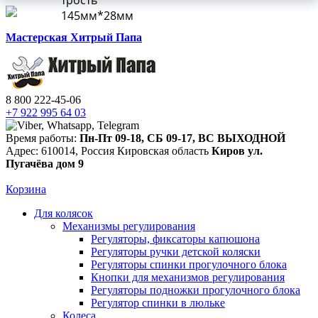
трость
145мм*28мм
Мастерская Хитрый Папа
8 800 222-45-06
+7 922 995 64 03
Время работы:
Пн-Пт 09-18
,
СБ 09-17
,
ВС ВЫХОДНОЙ
Адрес:
610014
,
Россия
Кировская область
Киров
ул.
Пугачёва дом 9
Корзина
Для колясок
Механизмы регулирования
Регуляторы, фиксаторы капюшона
Регуляторы ручки детской коляски
Регуляторы спинки прогулочного блока
Кнопки для механизмов регулирования
Регуляторы подножки прогулочного блока
Регулятор спинки в люльке
Колеса