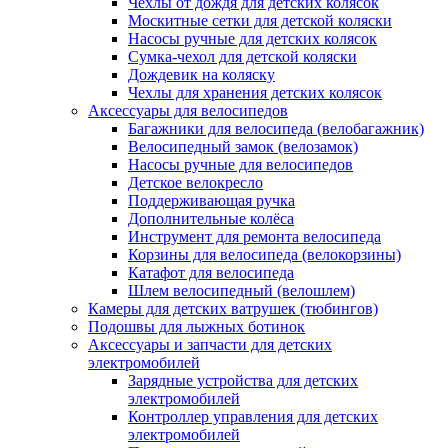
Чехлы от дождя для детских колясок
Москитные сетки для детской коляски
Насосы ручные для детских колясок
Сумка-чехол для детской коляски
Дождевик на коляску
Чехлы для хранения детских колясок
Аксессуары для велосипедов
Багажники для велосипеда (велобагажник)
Велосипедный замок (велозамок)
Насосы ручные для велосипедов
Детское велокресло
Поддерживающая ручка
Дополнительные колёса
Инструмент для ремонта велосипеда
Корзины для велосипеда (велокорзины)
Катафот для велосипеда
Шлем велосипедный (велошлем)
Камеры для детских ватрушек (тюбингов)
Подошвы для лыжных ботинок
Аксессуары и запчасти для детских
электромобилей
Зарядные устройства для детских
электромобилей
Контроллер управления для детских
электромобилей