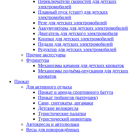
Переключатели скоростей для детских
электромобилей
Плавный пуск (старт) для детских
электромобилей
Реле для детских электромобилей
Аккумуляторы для детских электромобилей
Двигатель для детского электромобиля
Кнопки для детских электромобилей
Педали для детских электромобилей
Редуктор для детских электромобилей
Прочие аксессуары
Фурнитура
Механизмы качания для детских кроваток
Механизмы подъёма-опускания для детских
кроваток
Прокат
Для активного отдыха
Прокат и аренда спортивного батута
Прокат тюбингов (ватрушек)
Сани, снегокаты, аргамаки
Детские велокресла
Туристические палатки
Туристический инвентарь
Автокресла и автолюльки
Весы для новорождённых