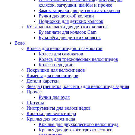
колясок, заглушки, шайбы и прочее
Замок-защелка для детского автокресла
Ручки для детской коляски
Подножки для детских колясок
БУ запасные части для детских колясок
Бу запчати для колясок Cam
Бу колёса для детских колясок
Вело
Колёса для велосипедов и самокатов
Колеса для самокатов
Колёса для трёхколёсных велосипедов
Колёса передние
Покрышки для велосипедов
Камеры для велосипедов
Детали каретки
Звезда (трещетка, кассета ) для велосипеда задняя
Прочее
Ручки для руля
Шатуны
Инструменты для велосипедов
Каретка для велосипеда
Крылья для велосипеда
Крылья для двухколёсного велосипеда
Крылья для детского трехколесного