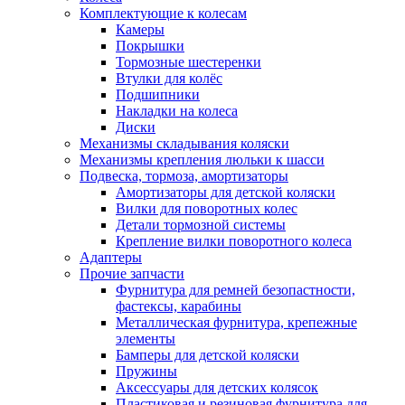
Комплектующие к колесам
Камеры
Покрышки
Тормозные шестеренки
Втулки для колёс
Подшипники
Накладки на колеса
Диски
Механизмы складывания коляски
Механизмы крепления люльки к шасси
Подвеска, тормоза, амортизаторы
Амортизаторы для детской коляски
Вилки для поворотных колес
Детали тормозной системы
Крепление вилки поворотного колеса
Адаптеры
Прочие запчасти
Фурнитура для ремней безопастности,
фастексы, карабины
Металлическая фурнитура, крепежные
элементы
Бамперы для детской коляски
Пружины
Аксессуары для детских колясок
Пластиковая и резиновая фурнитура для