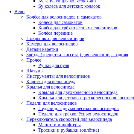
Бу запчати для колясок Cam
Бу колёса для детских колясок
Вело
Колёса для велосипедов и самокатов
Колеса для самокатов
Колёса для трёхколёсных велосипедов
Колёса передние
Покрышки для велосипедов
Камеры для велосипедов
Детали каретки
Звезда (трещетка, кассета ) для велосипеда задняя
Прочее
Ручки для руля
Шатуны
Инструменты для велосипедов
Каретка для велосипеда
Крылья для велосипеда
Крылья для двухколёсного велосипеда
Крылья для детского трехколесного велосипед
Педали для велосипедов
Педали для двухколёсных велосипедов
Педали для трёхколёсных велосипедов
Переключатель скоростей для велосипеда
Манетки и шифтеры
Тросики и рубашки (оплётка)