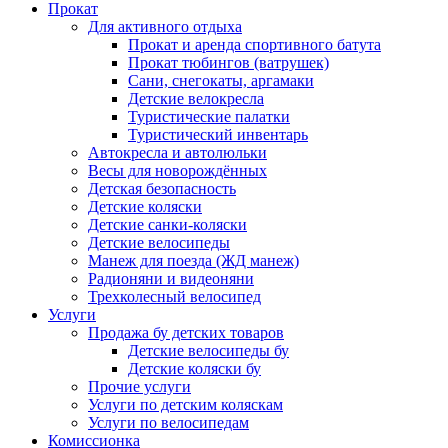
Прокат
Для активного отдыха
Прокат и аренда спортивного батута
Прокат тюбингов (ватрушек)
Сани, снегокаты, аргамаки
Детские велокресла
Туристические палатки
Туристический инвентарь
Автокресла и автолюльки
Весы для новорождённых
Детская безопасность
Детские коляски
Детские санки-коляски
Детские велосипеды
Манеж для поезда (ЖД манеж)
Радионяни и видеоняни
Трехколесный велосипед
Услуги
Продажа бу детских товаров
Детские велосипеды бу
Детские коляски бу
Прочие услуги
Услуги по детским коляскам
Услуги по велосипедам
Комиссионка