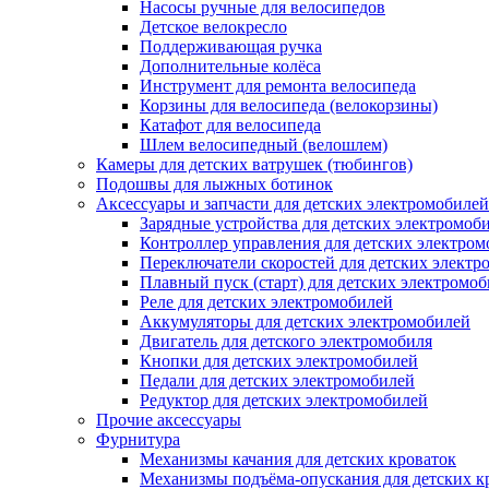
Насосы ручные для велосипедов
Детское велокресло
Поддерживающая ручка
Дополнительные колёса
Инструмент для ремонта велосипеда
Корзины для велосипеда (велокорзины)
Катафот для велосипеда
Шлем велосипедный (велошлем)
Камеры для детских ватрушек (тюбингов)
Подошвы для лыжных ботинок
Аксессуары и запчасти для детских электромобилей
Зарядные устройства для детских электромоб
Контроллер управления для детских электро
Переключатели скоростей для детских электр
Плавный пуск (старт) для детских электромо
Реле для детских электромобилей
Аккумуляторы для детских электромобилей
Двигатель для детского электромобиля
Кнопки для детских электромобилей
Педали для детских электромобилей
Редуктор для детских электромобилей
Прочие аксессуары
Фурнитура
Механизмы качания для детских кроваток
Механизмы подъёма-опускания для детских к