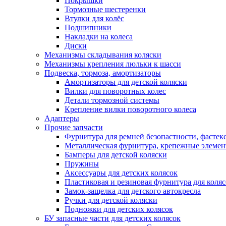
Покрышки
Тормозные шестеренки
Втулки для колёс
Подшипники
Накладки на колеса
Диски
Механизмы складывания коляски
Механизмы крепления люльки к шасси
Подвеска, тормоза, амортизаторы
Амортизаторы для детской коляски
Вилки для поворотных колес
Детали тормозной системы
Крепление вилки поворотного колеса
Адаптеры
Прочие запчасти
Фурнитура для ремней безопастности, фастек
Металлическая фурнитура, крепежные элеме
Бамперы для детской коляски
Пружины
Аксессуары для детских колясок
Пластиковая и резиновая фурнитура для коляс
Замок-защелка для детского автокресла
Ручки для детской коляски
Подножки для детских колясок
БУ запасные части для детских колясок