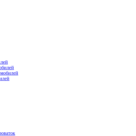
илей
мобилей
омобилей
билей
роваток