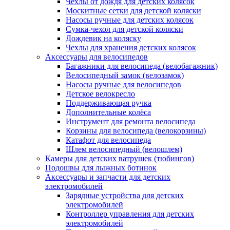
Чехлы от дождя для детских колясок
Москитные сетки для детской коляски
Насосы ручные для детских колясок
Сумка-чехол для детской коляски
Дождевик на коляску
Чехлы для хранения детских колясок
Аксессуары для велосипедов
Багажники для велосипеда (велобагажник)
Велосипедный замок (велозамок)
Насосы ручные для велосипедов
Детское велокресло
Поддерживающая ручка
Дополнительные колёса
Инструмент для ремонта велосипеда
Корзины для велосипеда (велокорзины)
Катафот для велосипеда
Шлем велосипедный (велошлем)
Камеры для детских ватрушек (тюбингов)
Подошвы для лыжных ботинок
Аксессуары и запчасти для детских
электромобилей
Зарядные устройства для детских
электромобилей
Контроллер управления для детских
электромобилей