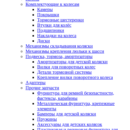
Комплектующие к колесам
Камеры
Покрышки
Тормозные шестеренки
Втулки для колёс
Подшипники
Накладки на колеса
Диски
Механизмы складывания коляски
Механизмы крепления люльки к шасси
Подвеска, тормоза, амортизаторы
Амортизаторы для детской коляски
Вилки для поворотных колес
Детали тормозной системы
Крепление вилки поворотного колеса
Адаптеры
Прочие запчасти
Фурнитура для ремней безопастности,
фастексы, карабины
Металлическая фурнитура, крепежные
элементы
Бамперы для детской коляски
Пружины
Аксессуары для детских колясок
Пластиковая и резиновая фурнитура для