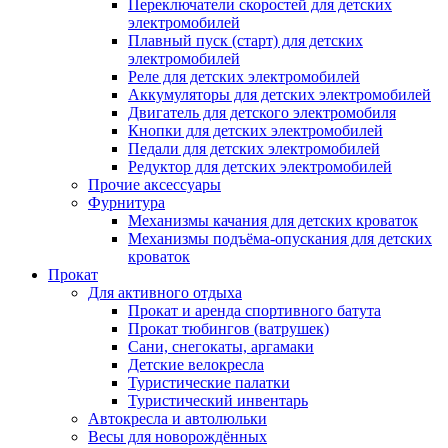
Переключатели скоростей для детских
электромобилей
Плавный пуск (старт) для детских
электромобилей
Реле для детских электромобилей
Аккумуляторы для детских электромобилей
Двигатель для детского электромобиля
Кнопки для детских электромобилей
Педали для детских электромобилей
Редуктор для детских электромобилей
Прочие аксессуары
Фурнитура
Механизмы качания для детских кроваток
Механизмы подъёма-опускания для детских
кроваток
Прокат
Для активного отдыха
Прокат и аренда спортивного батута
Прокат тюбингов (ватрушек)
Сани, снегокаты, аргамаки
Детские велокресла
Туристические палатки
Туристический инвентарь
Автокресла и автолюльки
Весы для новорождённых