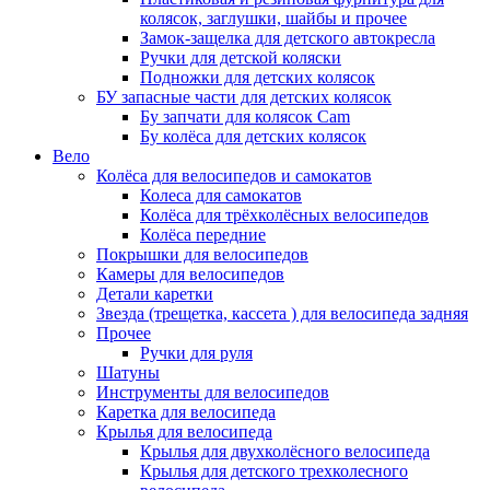
колясок, заглушки, шайбы и прочее
Замок-защелка для детского автокресла
Ручки для детской коляски
Подножки для детских колясок
БУ запасные части для детских колясок
Бу запчати для колясок Cam
Бу колёса для детских колясок
Вело
Колёса для велосипедов и самокатов
Колеса для самокатов
Колёса для трёхколёсных велосипедов
Колёса передние
Покрышки для велосипедов
Камеры для велосипедов
Детали каретки
Звезда (трещетка, кассета ) для велосипеда задняя
Прочее
Ручки для руля
Шатуны
Инструменты для велосипедов
Каретка для велосипеда
Крылья для велосипеда
Крылья для двухколёсного велосипеда
Крылья для детского трехколесного