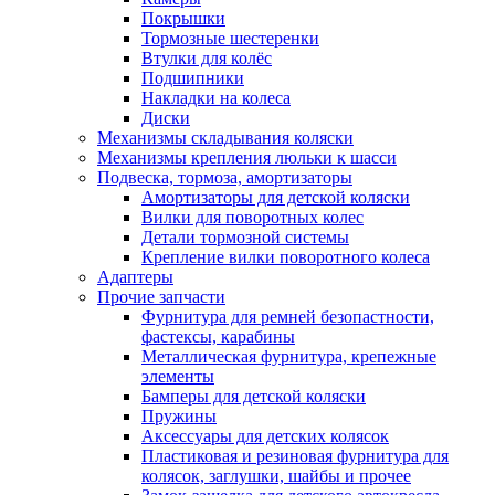
Покрышки
Тормозные шестеренки
Втулки для колёс
Подшипники
Накладки на колеса
Диски
Механизмы складывания коляски
Механизмы крепления люльки к шасси
Подвеска, тормоза, амортизаторы
Амортизаторы для детской коляски
Вилки для поворотных колес
Детали тормозной системы
Крепление вилки поворотного колеса
Адаптеры
Прочие запчасти
Фурнитура для ремней безопастности,
фастексы, карабины
Металлическая фурнитура, крепежные
элементы
Бамперы для детской коляски
Пружины
Аксессуары для детских колясок
Пластиковая и резиновая фурнитура для
колясок, заглушки, шайбы и прочее