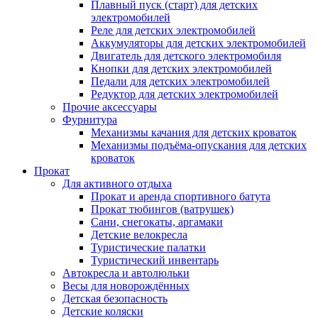
Плавный пуск (старт) для детских
электромобилей
Реле для детских электромобилей
Аккумуляторы для детских электромобилей
Двигатель для детского электромобиля
Кнопки для детских электромобилей
Педали для детских электромобилей
Редуктор для детских электромобилей
Прочие аксессуары
Фурнитура
Механизмы качания для детских кроваток
Механизмы подъёма-опускания для детских
кроваток
Прокат
Для активного отдыха
Прокат и аренда спортивного батута
Прокат тюбингов (ватрушек)
Сани, снегокаты, аргамаки
Детские велокресла
Туристические палатки
Туристический инвентарь
Автокресла и автолюльки
Весы для новорождённых
Детская безопасность
Детские коляски