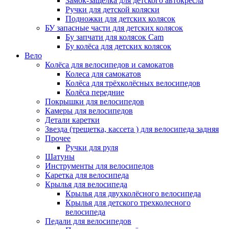
Замок-защелка для детского автокресла
Ручки для детской коляски
Подножки для детских колясок
БУ запасные части для детских колясок
Бу запчати для колясок Cam
Бу колёса для детских колясок
Вело
Колёса для велосипедов и самокатов
Колеса для самокатов
Колёса для трёхколёсных велосипедов
Колёса передние
Покрышки для велосипедов
Камеры для велосипедов
Детали каретки
Звезда (трещетка, кассета ) для велосипеда задняя
Прочее
Ручки для руля
Шатуны
Инструменты для велосипедов
Каретка для велосипеда
Крылья для велосипеда
Крылья для двухколёсного велосипеда
Крылья для детского трехколесного
велосипеда
Педали для велосипедов