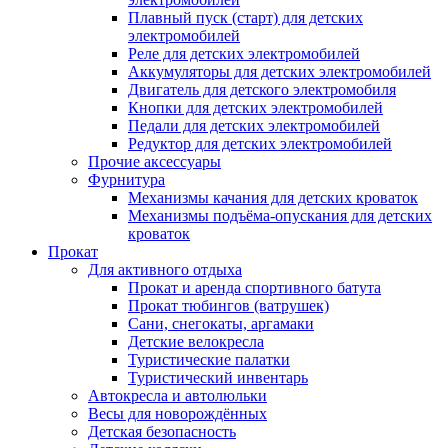
Плавный пуск (старт) для детских
электромобилей
Реле для детских электромобилей
Аккумуляторы для детских электромобилей
Двигатель для детского электромобиля
Кнопки для детских электромобилей
Педали для детских электромобилей
Редуктор для детских электромобилей
Прочие аксессуары
Фурнитура
Механизмы качания для детских кроваток
Механизмы подъёма-опускания для детских
кроваток
Прокат
Для активного отдыха
Прокат и аренда спортивного батута
Прокат тюбингов (ватрушек)
Сани, снегокаты, аргамаки
Детские велокресла
Туристические палатки
Туристический инвентарь
Автокресла и автолюльки
Весы для новорождённых
Детская безопасность