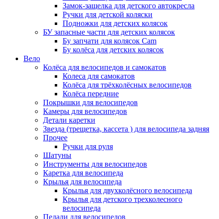
Замок-защелка для детского автокресла
Ручки для детской коляски
Подножки для детских колясок
БУ запасные части для детских колясок
Бу запчати для колясок Cam
Бу колёса для детских колясок
Вело
Колёса для велосипедов и самокатов
Колеса для самокатов
Колёса для трёхколёсных велосипедов
Колёса передние
Покрышки для велосипедов
Камеры для велосипедов
Детали каретки
Звезда (трещетка, кассета ) для велосипеда задняя
Прочее
Ручки для руля
Шатуны
Инструменты для велосипедов
Каретка для велосипеда
Крылья для велосипеда
Крылья для двухколёсного велосипеда
Крылья для детского трехколесного
велосипеда
Педали для велосипедов