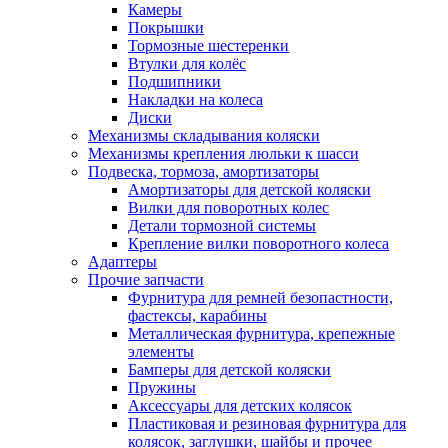
Камеры
Покрышки
Тормозные шестеренки
Втулки для колёс
Подшипники
Накладки на колеса
Диски
Механизмы складывания коляски
Механизмы крепления люльки к шасси
Подвеска, тормоза, амортизаторы
Амортизаторы для детской коляски
Вилки для поворотных колес
Детали тормозной системы
Крепление вилки поворотного колеса
Адаптеры
Прочие запчасти
Фурнитура для ремней безопастности,
фастексы, карабины
Металлическая фурнитура, крепежные
элементы
Бамперы для детской коляски
Пружины
Аксессуары для детских колясок
Пластиковая и резиновая фурнитура для
колясок, заглушки, шайбы и прочее