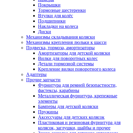
Покрышки
Тормозные шестеренки
Втулки для колёс
Подшипники
Накладки на колеса
Диски
Механизмы складывания коляски
Механизмы крепления люльки к шасси
Подвеска, тормоза, амортизаторы
Амортизаторы для детской коляски
Вилки для поворотных колес
Детали тормозной системы
Крепление вилки поворотного колеса
Адаптеры
Прочие запчасти
Фурнитура для ремней безопастности,
фастексы, карабины
Металлическая фурнитура, крепежные
элементы
Бамперы для детской коляски
Пружины
Аксессуары для детских колясок
Пластиковая и резиновая фурнитура для
колясок, заглушки, шайбы и прочее