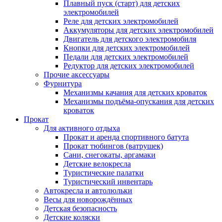
Плавный пуск (старт) для детских
электромобилей
Реле для детских электромобилей
Аккумуляторы для детских электромобилей
Двигатель для детского электромобиля
Кнопки для детских электромобилей
Педали для детских электромобилей
Редуктор для детских электромобилей
Прочие аксессуары
Фурнитура
Механизмы качания для детских кроваток
Механизмы подъёма-опускания для детских
кроваток
Прокат
Для активного отдыха
Прокат и аренда спортивного батута
Прокат тюбингов (ватрушек)
Сани, снегокаты, аргамаки
Детские велокресла
Туристические палатки
Туристический инвентарь
Автокресла и автолюльки
Весы для новорождённых
Детская безопасность
Детские коляски