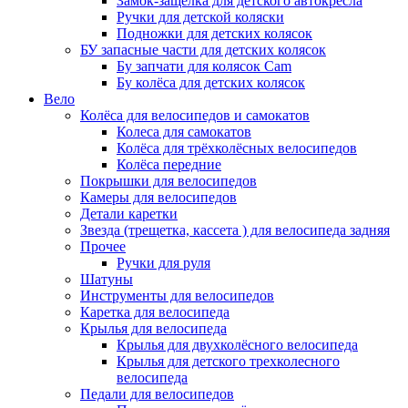
Замок-защелка для детского автокресла
Ручки для детской коляски
Подножки для детских колясок
БУ запасные части для детских колясок
Бу запчати для колясок Cam
Бу колёса для детских колясок
Вело
Колёса для велосипедов и самокатов
Колеса для самокатов
Колёса для трёхколёсных велосипедов
Колёса передние
Покрышки для велосипедов
Камеры для велосипедов
Детали каретки
Звезда (трещетка, кассета ) для велосипеда задняя
Прочее
Ручки для руля
Шатуны
Инструменты для велосипедов
Каретка для велосипеда
Крылья для велосипеда
Крылья для двухколёсного велосипеда
Крылья для детского трехколесного
велосипеда
Педали для велосипедов