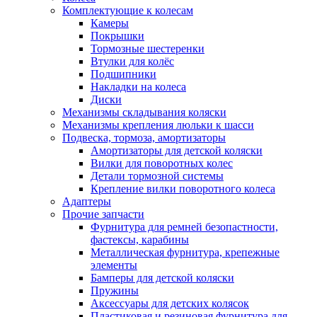
Комплектующие к колесам
Камеры
Покрышки
Тормозные шестеренки
Втулки для колёс
Подшипники
Накладки на колеса
Диски
Механизмы складывания коляски
Механизмы крепления люльки к шасси
Подвеска, тормоза, амортизаторы
Амортизаторы для детской коляски
Вилки для поворотных колес
Детали тормозной системы
Крепление вилки поворотного колеса
Адаптеры
Прочие запчасти
Фурнитура для ремней безопастности,
фастексы, карабины
Металлическая фурнитура, крепежные
элементы
Бамперы для детской коляски
Пружины
Аксессуары для детских колясок
Пластиковая и резиновая фурнитура для