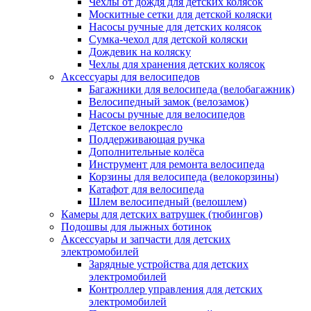
Чехлы от дождя для детских колясок
Москитные сетки для детской коляски
Насосы ручные для детских колясок
Сумка-чехол для детской коляски
Дождевик на коляску
Чехлы для хранения детских колясок
Аксессуары для велосипедов
Багажники для велосипеда (велобагажник)
Велосипедный замок (велозамок)
Насосы ручные для велосипедов
Детское велокресло
Поддерживающая ручка
Дополнительные колёса
Инструмент для ремонта велосипеда
Корзины для велосипеда (велокорзины)
Катафот для велосипеда
Шлем велосипедный (велошлем)
Камеры для детских ватрушек (тюбингов)
Подошвы для лыжных ботинок
Аксессуары и запчасти для детских
электромобилей
Зарядные устройства для детских
электромобилей
Контроллер управления для детских
электромобилей