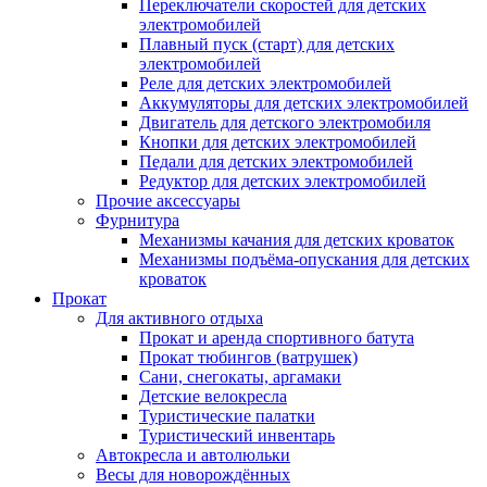
Переключатели скоростей для детских
электромобилей
Плавный пуск (старт) для детских
электромобилей
Реле для детских электромобилей
Аккумуляторы для детских электромобилей
Двигатель для детского электромобиля
Кнопки для детских электромобилей
Педали для детских электромобилей
Редуктор для детских электромобилей
Прочие аксессуары
Фурнитура
Механизмы качания для детских кроваток
Механизмы подъёма-опускания для детских
кроваток
Прокат
Для активного отдыха
Прокат и аренда спортивного батута
Прокат тюбингов (ватрушек)
Сани, снегокаты, аргамаки
Детские велокресла
Туристические палатки
Туристический инвентарь
Автокресла и автолюльки
Весы для новорождённых