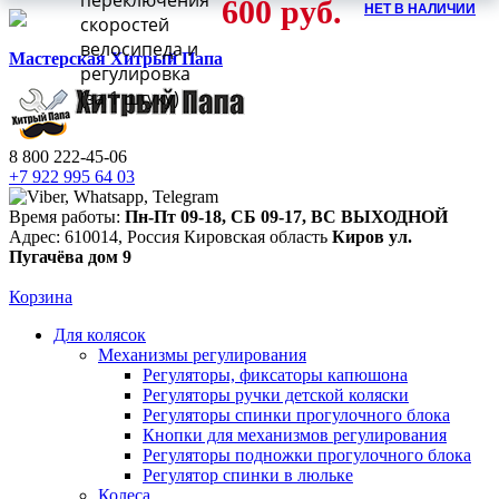
переключения
600
руб.
НЕТ В НАЛИЧИИ
скоростей
велосипеда и
Мастерская Хитрый Папа
регулировка
(за 1 штуку)
8 800 222-45-06
+7 922 995 64 03
Время работы:
Пн-Пт 09-18
,
СБ 09-17
,
ВС ВЫХОДНОЙ
Адрес:
610014
,
Россия
Кировская область
Киров
ул.
Пугачёва дом 9
Корзина
Для колясок
Механизмы регулирования
Регуляторы, фиксаторы капюшона
Регуляторы ручки детской коляски
Регуляторы спинки прогулочного блока
Кнопки для механизмов регулирования
Регуляторы подножки прогулочного блока
Регулятор спинки в люльке
Колеса