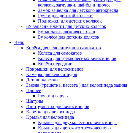
колясок, заглушки, шайбы и прочее
Замок-защелка для детского автокресла
Ручки для детской коляски
Подножки для детских колясок
БУ запасные части для детских колясок
Бу запчати для колясок Cam
Бу колёса для детских колясок
Вело
Колёса для велосипедов и самокатов
Колеса для самокатов
Колёса для трёхколёсных велосипедов
Колёса передние
Покрышки для велосипедов
Камеры для велосипедов
Детали каретки
Звезда (трещетка, кассета ) для велосипеда задняя
Прочее
Ручки для руля
Шатуны
Инструменты для велосипедов
Каретка для велосипеда
Крылья для велосипеда
Крылья для двухколёсного велосипеда
Крылья для детского трехколесного