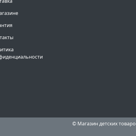
тавка
агазине
антия
такты
итика
фиденциальности
© Магазин детских товаров 