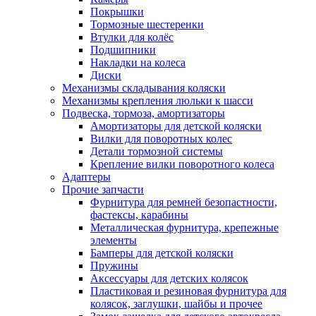
Покрышки
Тормозные шестеренки
Втулки для колёс
Подшипники
Накладки на колеса
Диски
Механизмы складывания коляски
Механизмы крепления люльки к шасси
Подвеска, тормоза, амортизаторы
Амортизаторы для детской коляски
Вилки для поворотных колес
Детали тормозной системы
Крепление вилки поворотного колеса
Адаптеры
Прочие запчасти
Фурнитура для ремней безопастности,
фастексы, карабины
Металлическая фурнитура, крепежные
элементы
Бамперы для детской коляски
Пружины
Аксессуары для детских колясок
Пластиковая и резиновая фурнитура для
колясок, заглушки, шайбы и прочее