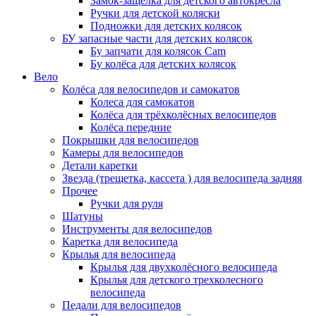
Замок-защелка для детского автокресла
Ручки для детской коляски
Подножки для детских колясок
БУ запасные части для детских колясок
Бу запчати для колясок Cam
Бу колёса для детских колясок
Вело
Колёса для велосипедов и самокатов
Колеса для самокатов
Колёса для трёхколёсных велосипедов
Колёса передние
Покрышки для велосипедов
Камеры для велосипедов
Детали каретки
Звезда (трещетка, кассета ) для велосипеда задняя
Прочее
Ручки для руля
Шатуны
Инструменты для велосипедов
Каретка для велосипеда
Крылья для велосипеда
Крылья для двухколёсного велосипеда
Крылья для детского трехколесного
велосипеда
Педали для велосипедов