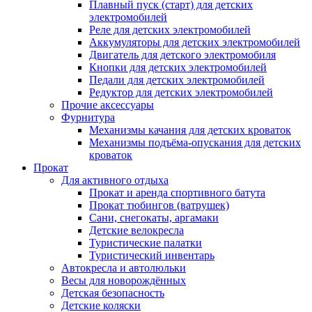
Плавный пуск (старт) для детских
электромобилей
Реле для детских электромобилей
Аккумуляторы для детских электромобилей
Двигатель для детского электромобиля
Кнопки для детских электромобилей
Педали для детских электромобилей
Редуктор для детских электромобилей
Прочие аксессуары
Фурнитура
Механизмы качания для детских кроваток
Механизмы подъёма-опускания для детских
кроваток
Прокат
Для активного отдыха
Прокат и аренда спортивного батута
Прокат тюбингов (ватрушек)
Сани, снегокаты, аргамаки
Детские велокресла
Туристические палатки
Туристический инвентарь
Автокресла и автолюльки
Весы для новорождённых
Детская безопасность
Детские коляски