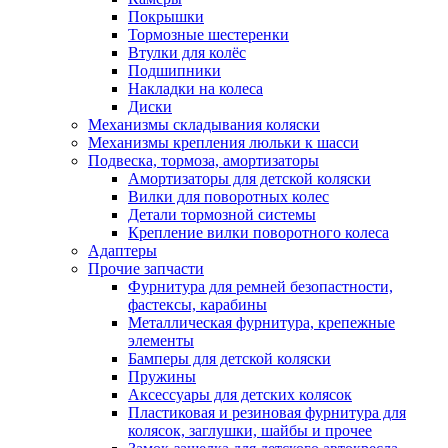
Покрышки
Тормозные шестеренки
Втулки для колёс
Подшипники
Накладки на колеса
Диски
Механизмы складывания коляски
Механизмы крепления люльки к шасси
Подвеска, тормоза, амортизаторы
Амортизаторы для детской коляски
Вилки для поворотных колес
Детали тормозной системы
Крепление вилки поворотного колеса
Адаптеры
Прочие запчасти
Фурнитура для ремней безопастности,
фастексы, карабины
Металлическая фурнитура, крепежные
элементы
Бамперы для детской коляски
Пружины
Аксессуары для детских колясок
Пластиковая и резиновая фурнитура для
колясок, заглушки, шайбы и прочее