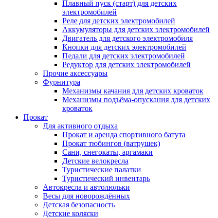
Плавный пуск (старт) для детских
электромобилей
Реле для детских электромобилей
Аккумуляторы для детских электромобилей
Двигатель для детского электромобиля
Кнопки для детских электромобилей
Педали для детских электромобилей
Редуктор для детских электромобилей
Прочие аксессуары
Фурнитура
Механизмы качания для детских кроваток
Механизмы подъёма-опускания для детских
кроваток
Прокат
Для активного отдыха
Прокат и аренда спортивного батута
Прокат тюбингов (ватрушек)
Сани, снегокаты, аргамаки
Детские велокресла
Туристические палатки
Туристический инвентарь
Автокресла и автолюльки
Весы для новорождённых
Детская безопасность
Детские коляски