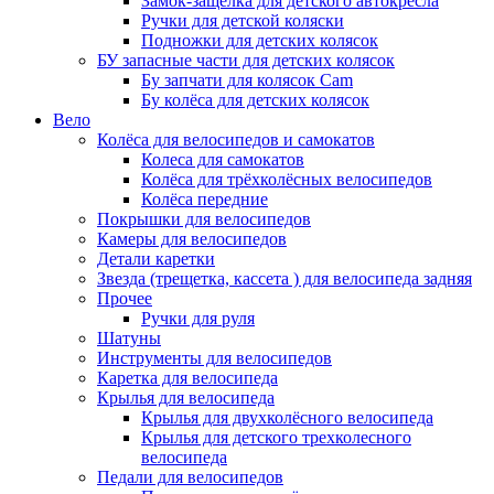
Замок-защелка для детского автокресла
Ручки для детской коляски
Подножки для детских колясок
БУ запасные части для детских колясок
Бу запчати для колясок Cam
Бу колёса для детских колясок
Вело
Колёса для велосипедов и самокатов
Колеса для самокатов
Колёса для трёхколёсных велосипедов
Колёса передние
Покрышки для велосипедов
Камеры для велосипедов
Детали каретки
Звезда (трещетка, кассета ) для велосипеда задняя
Прочее
Ручки для руля
Шатуны
Инструменты для велосипедов
Каретка для велосипеда
Крылья для велосипеда
Крылья для двухколёсного велосипеда
Крылья для детского трехколесного
велосипеда
Педали для велосипедов