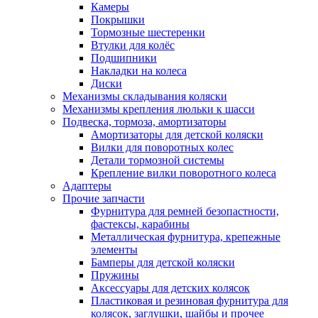
Камеры
Покрышки
Тормозные шестеренки
Втулки для колёс
Подшипники
Накладки на колеса
Диски
Механизмы складывания коляски
Механизмы крепления люльки к шасси
Подвеска, тормоза, амортизаторы
Амортизаторы для детской коляски
Вилки для поворотных колес
Детали тормозной системы
Крепление вилки поворотного колеса
Адаптеры
Прочие запчасти
Фурнитура для ремней безопастности,
фастексы, карабины
Металлическая фурнитура, крепежные
элементы
Бамперы для детской коляски
Пружины
Аксессуары для детских колясок
Пластиковая и резиновая фурнитура для
колясок, заглушки, шайбы и прочее