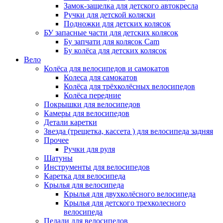
Замок-защелка для детского автокресла
Ручки для детской коляски
Подножки для детских колясок
БУ запасные части для детских колясок
Бу запчати для колясок Cam
Бу колёса для детских колясок
Вело
Колёса для велосипедов и самокатов
Колеса для самокатов
Колёса для трёхколёсных велосипедов
Колёса передние
Покрышки для велосипедов
Камеры для велосипедов
Детали каретки
Звезда (трещетка, кассета ) для велосипеда задняя
Прочее
Ручки для руля
Шатуны
Инструменты для велосипедов
Каретка для велосипеда
Крылья для велосипеда
Крылья для двухколёсного велосипеда
Крылья для детского трехколесного
велосипеда
Педали для велосипедов