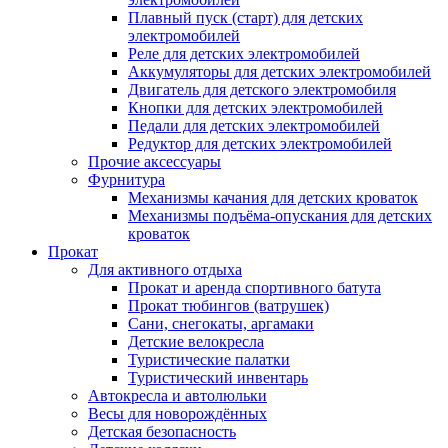
Плавный пуск (старт) для детских
электромобилей
Реле для детских электромобилей
Аккумуляторы для детских электромобилей
Двигатель для детского электромобиля
Кнопки для детских электромобилей
Педали для детских электромобилей
Редуктор для детских электромобилей
Прочие аксессуары
Фурнитура
Механизмы качания для детских кроваток
Механизмы подъёма-опускания для детских
кроваток
Прокат
Для активного отдыха
Прокат и аренда спортивного батута
Прокат тюбингов (ватрушек)
Сани, снегокаты, аргамаки
Детские велокресла
Туристические палатки
Туристический инвентарь
Автокресла и автолюльки
Весы для новорождённых
Детская безопасность