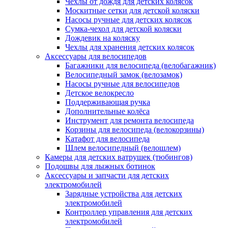
Чехлы от дождя для детских колясок
Москитные сетки для детской коляски
Насосы ручные для детских колясок
Сумка-чехол для детской коляски
Дождевик на коляску
Чехлы для хранения детских колясок
Аксессуары для велосипедов
Багажники для велосипеда (велобагажник)
Велосипедный замок (велозамок)
Насосы ручные для велосипедов
Детское велокресло
Поддерживающая ручка
Дополнительные колёса
Инструмент для ремонта велосипеда
Корзины для велосипеда (велокорзины)
Катафот для велосипеда
Шлем велосипедный (велошлем)
Камеры для детских ватрушек (тюбингов)
Подошвы для лыжных ботинок
Аксессуары и запчасти для детских
электромобилей
Зарядные устройства для детских
электромобилей
Контроллер управления для детских
электромобилей