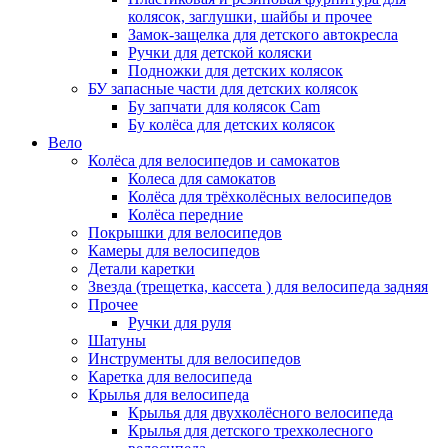
колясок, заглушки, шайбы и прочее
Замок-защелка для детского автокресла
Ручки для детской коляски
Подножки для детских колясок
БУ запасные части для детских колясок
Бу запчати для колясок Cam
Бу колёса для детских колясок
Вело
Колёса для велосипедов и самокатов
Колеса для самокатов
Колёса для трёхколёсных велосипедов
Колёса передние
Покрышки для велосипедов
Камеры для велосипедов
Детали каретки
Звезда (трещетка, кассета ) для велосипеда задняя
Прочее
Ручки для руля
Шатуны
Инструменты для велосипедов
Каретка для велосипеда
Крылья для велосипеда
Крылья для двухколёсного велосипеда
Крылья для детского трехколесного