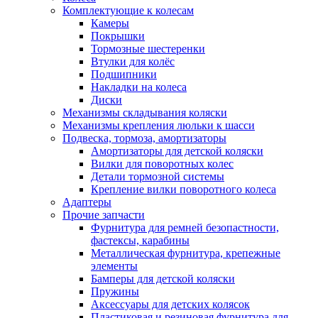
Комплектующие к колесам
Камеры
Покрышки
Тормозные шестеренки
Втулки для колёс
Подшипники
Накладки на колеса
Диски
Механизмы складывания коляски
Механизмы крепления люльки к шасси
Подвеска, тормоза, амортизаторы
Амортизаторы для детской коляски
Вилки для поворотных колес
Детали тормозной системы
Крепление вилки поворотного колеса
Адаптеры
Прочие запчасти
Фурнитура для ремней безопастности,
фастексы, карабины
Металлическая фурнитура, крепежные
элементы
Бамперы для детской коляски
Пружины
Аксессуары для детских колясок
Пластиковая и резиновая фурнитура для