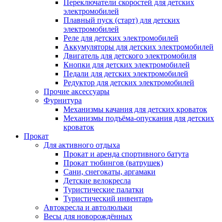
Переключатели скоростей для детских
электромобилей
Плавный пуск (старт) для детских
электромобилей
Реле для детских электромобилей
Аккумуляторы для детских электромобилей
Двигатель для детского электромобиля
Кнопки для детских электромобилей
Педали для детских электромобилей
Редуктор для детских электромобилей
Прочие аксессуары
Фурнитура
Механизмы качания для детских кроваток
Механизмы подъёма-опускания для детских
кроваток
Прокат
Для активного отдыха
Прокат и аренда спортивного батута
Прокат тюбингов (ватрушек)
Сани, снегокаты, аргамаки
Детские велокресла
Туристические палатки
Туристический инвентарь
Автокресла и автолюльки
Весы для новорождённых