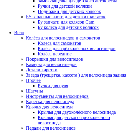
Замок-защелка для детского автокресла
Ручки для детской коляски
Подножки для детских колясок
БУ запасные части для детских колясок
Бу запчати для колясок Cam
Бу колёса для детских колясок
Вело
Колёса для велосипедов и самокатов
Колеса для самокатов
Колёса для трёхколёсных велосипедов
Колёса передние
Покрышки для велосипедов
Камеры для велосипедов
Детали каретки
Звезда (трещетка, кассета ) для велосипеда задняя
Прочее
Ручки для руля
Шатуны
Инструменты для велосипедов
Каретка для велосипеда
Крылья для велосипеда
Крылья для двухколёсного велосипеда
Крылья для детского трехколесного
велосипеда
Педали для велосипедов