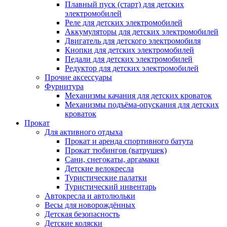
Плавный пуск (старт) для детских
электромобилей
Реле для детских электромобилей
Аккумуляторы для детских электромобилей
Двигатель для детского электромобиля
Кнопки для детских электромобилей
Педали для детских электромобилей
Редуктор для детских электромобилей
Прочие аксессуары
Фурнитура
Механизмы качания для детских кроваток
Механизмы подъёма-опускания для детских
кроваток
Прокат
Для активного отдыха
Прокат и аренда спортивного батута
Прокат тюбингов (ватрушек)
Сани, снегокаты, аргамаки
Детские велокресла
Туристические палатки
Туристический инвентарь
Автокресла и автолюльки
Весы для новорождённых
Детская безопасность
Детские коляски