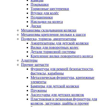
Камеры
Покрышки
Тормозные шестеренки
Втулки для колёс
Подшипники
Накладки на колеса
Диски
Механизмы складывания коляски
Механизмы крепления люльки к шасси
Подвеска, тормоза, амортизаторы
Амортизаторы для детской коляски
Вилки для поворотных колес
Детали тормозной системы
Крепление вилки поворотного колеса
Адаптеры
Прочие запчасти
Фурнитура для ремней безопастности,
фастексы, карабины
Металлическая фурнитура, крепежные
элементы
Бамперы для детской коляски
Пружины
Аксессуары для детских колясок
Пластиковая и резиновая фурнитура для
колясок, заглушки, шайбы и прочее