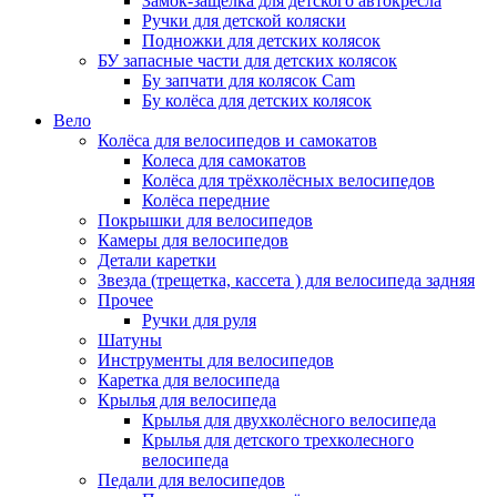
Замок-защелка для детского автокресла
Ручки для детской коляски
Подножки для детских колясок
БУ запасные части для детских колясок
Бу запчати для колясок Cam
Бу колёса для детских колясок
Вело
Колёса для велосипедов и самокатов
Колеса для самокатов
Колёса для трёхколёсных велосипедов
Колёса передние
Покрышки для велосипедов
Камеры для велосипедов
Детали каретки
Звезда (трещетка, кассета ) для велосипеда задняя
Прочее
Ручки для руля
Шатуны
Инструменты для велосипедов
Каретка для велосипеда
Крылья для велосипеда
Крылья для двухколёсного велосипеда
Крылья для детского трехколесного
велосипеда
Педали для велосипедов