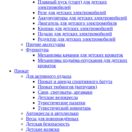
Плавный пуск (старт) для детских
электромобилей
Реле для детских электромобилей
Аккумуляторы для детских электромобилей
Двигатель для детского электромобиля
Кнопки для детских электромобилей
Педали для детских электромобилей
Редуктор для детских электромобилей
Прочие аксессуары
Фурнитура
Механизмы качания для детских кроваток
Механизмы подъёма-опускания для детских
кроваток
Прокат
Для активного отдыха
Прокат и аренда спортивного батута
Прокат тюбингов (ватрушек)
Сани, снегокаты, аргамаки
Детские велокресла
Туристические палатки
Туристический инвентарь
Автокресла и автолюльки
Весы для новорождённых
Детская безопасность
Детские коляски