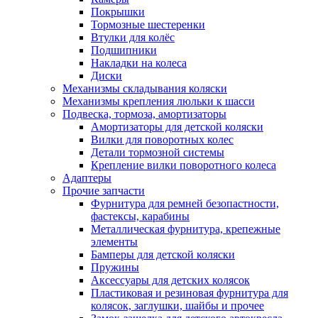
Покрышки
Тормозные шестеренки
Втулки для колёс
Подшипники
Накладки на колеса
Диски
Механизмы складывания коляски
Механизмы крепления люльки к шасси
Подвеска, тормоза, амортизаторы
Амортизаторы для детской коляски
Вилки для поворотных колес
Детали тормозной системы
Крепление вилки поворотного колеса
Адаптеры
Прочие запчасти
Фурнитура для ремней безопастности,
фастексы, карабины
Металлическая фурнитура, крепежные
элементы
Бамперы для детской коляски
Пружины
Аксессуары для детских колясок
Пластиковая и резиновая фурнитура для
колясок, заглушки, шайбы и прочее