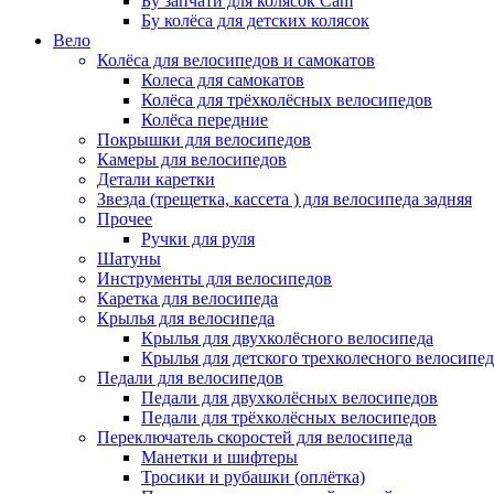
Бу запчати для колясок Cam
Бу колёса для детских колясок
Вело
Колёса для велосипедов и самокатов
Колеса для самокатов
Колёса для трёхколёсных велосипедов
Колёса передние
Покрышки для велосипедов
Камеры для велосипедов
Детали каретки
Звезда (трещетка, кассета ) для велосипеда задняя
Прочее
Ручки для руля
Шатуны
Инструменты для велосипедов
Каретка для велосипеда
Крылья для велосипеда
Крылья для двухколёсного велосипеда
Крылья для детского трехколесного велосипед
Педали для велосипедов
Педали для двухколёсных велосипедов
Педали для трёхколёсных велосипедов
Переключатель скоростей для велосипеда
Манетки и шифтеры
Тросики и рубашки (оплётка)