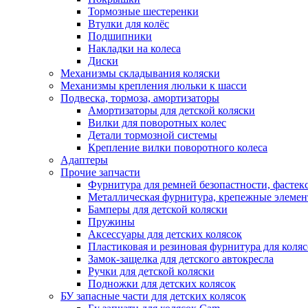
Тормозные шестеренки
Втулки для колёс
Подшипники
Накладки на колеса
Диски
Механизмы складывания коляски
Механизмы крепления люльки к шасси
Подвеска, тормоза, амортизаторы
Амортизаторы для детской коляски
Вилки для поворотных колес
Детали тормозной системы
Крепление вилки поворотного колеса
Адаптеры
Прочие запчасти
Фурнитура для ремней безопастности, фастек
Металлическая фурнитура, крепежные элеме
Бамперы для детской коляски
Пружины
Аксессуары для детских колясок
Пластиковая и резиновая фурнитура для коляс
Замок-защелка для детского автокресла
Ручки для детской коляски
Подножки для детских колясок
БУ запасные части для детских колясок