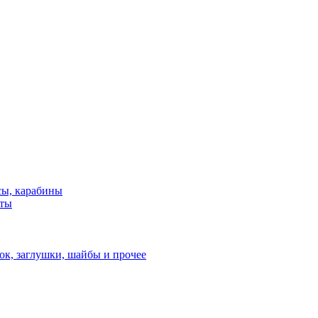
сы, карабины
нты
ок, заглушки, шайбы и прочее