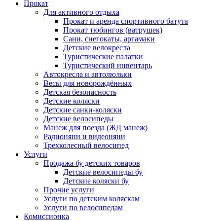
Прокат
Для активного отдыха
Прокат и аренда спортивного батута
Прокат тюбингов (ватрушек)
Сани, снегокаты, аргамаки
Детские велокресла
Туристические палатки
Туристический инвентарь
Автокресла и автолюльки
Весы для новорождённых
Детская безопасность
Детские коляски
Детские санки-коляски
Детские велосипеды
Манеж для поезда (ЖД манеж)
Радионяни и видеоняни
Трехколесный велосипед
Услуги
Продажа бу детских товаров
Детские велосипеды бу
Детские коляски бу
Прочие услуги
Услуги по детским коляскам
Услуги по велосипедам
Комиссионка