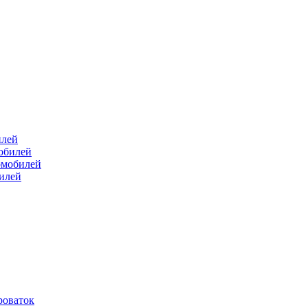
илей
мобилей
омобилей
билей
роваток