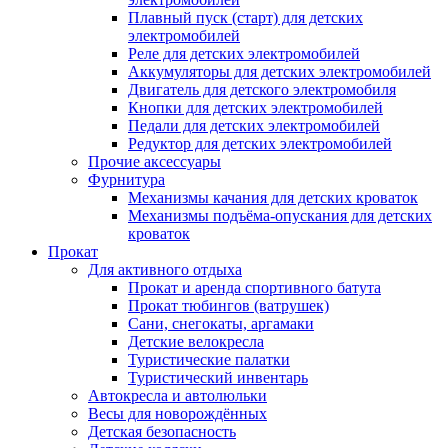
Плавный пуск (старт) для детских
электромобилей
Реле для детских электромобилей
Аккумуляторы для детских электромобилей
Двигатель для детского электромобиля
Кнопки для детских электромобилей
Педали для детских электромобилей
Редуктор для детских электромобилей
Прочие аксессуары
Фурнитура
Механизмы качания для детских кроваток
Механизмы подъёма-опускания для детских
кроваток
Прокат
Для активного отдыха
Прокат и аренда спортивного батута
Прокат тюбингов (ватрушек)
Сани, снегокаты, аргамаки
Детские велокресла
Туристические палатки
Туристический инвентарь
Автокресла и автолюльки
Весы для новорождённых
Детская безопасность