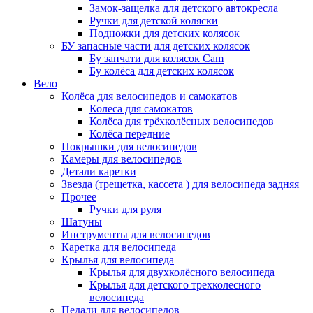
Замок-защелка для детского автокресла
Ручки для детской коляски
Подножки для детских колясок
БУ запасные части для детских колясок
Бу запчати для колясок Cam
Бу колёса для детских колясок
Вело
Колёса для велосипедов и самокатов
Колеса для самокатов
Колёса для трёхколёсных велосипедов
Колёса передние
Покрышки для велосипедов
Камеры для велосипедов
Детали каретки
Звезда (трещетка, кассета ) для велосипеда задняя
Прочее
Ручки для руля
Шатуны
Инструменты для велосипедов
Каретка для велосипеда
Крылья для велосипеда
Крылья для двухколёсного велосипеда
Крылья для детского трехколесного
велосипеда
Педали для велосипедов