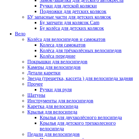
Замок-защелка для детского автокресла
Ручки для детской коляски
Подножки для детских колясок
БУ запасные части для детских колясок
Бу запчати для колясок Cam
Бу колёса для детских колясок
Вело
Колёса для велосипедов и самокатов
Колеса для самокатов
Колёса для трёхколёсных велосипедов
Колёса передние
Покрышки для велосипедов
Камеры для велосипедов
Детали каретки
Звезда (трещетка, кассета ) для велосипеда задняя
Прочее
Ручки для руля
Шатуны
Инструменты для велосипедов
Каретка для велосипеда
Крылья для велосипеда
Крылья для двухколёсного велосипеда
Крылья для детского трехколесного
велосипеда
Педали для велосипедов