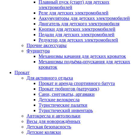
Плавный пуск (старт) для детских
электромобилей
Реле для детских электромобилей
Аккумуляторы для детских электромобилей
Двигатель для детского электромобиля
Кнопки для детских электромобилей
Педали для детских электромобилей
Редуктор для детских электромобилей
Прочие аксессуары
Фурнитура
Механизмы качания для детских кроваток
Механизмы подъёма-опускания для детских
кроваток
Прокат
Для активного отдыха
Прокат и аренда спортивного батута
Прокат тюбингов (ватрушек)
Сани, снегокаты, аргамаки
Детские велокресла
Туристические палатки
Туристический инвентарь
Автокресла и автолюльки
Весы для новорождённых
Детская безопасность
Детские коляски