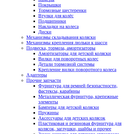
Покрышки
Тормозные шестеренки
Втулки для колёс
Подшипники
Накладки на колеса
Диски
Механизмы складывания коляски
Механизмы крепления люльки к шасси
Подвеска, тормоза, амортизаторы
Амортизаторы для детской коляски
Вилки для поворотных колес
Детали тормозной системы
Крепление вилки поворотного колеса
Адаптеры
Прочие запчасти
Фурнитура для ремней безопастности,
фастексы, карабины
Металлическая фурнитура, крепежные
элементы
Бамперы для детской коляски
Пружины
Аксессуары для детских колясок
Пластиковая и резиновая фурнитура для
колясок, заглушки, шайбы и прочее