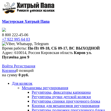
Мастерская Хитрый Папа
8 800 222-45-06
+7 922 995 64 03
Время работы:
Пн-Пт 09-18
,
СБ 09-17
,
ВС ВЫХОДНОЙ
Адрес:
610014
,
Россия
Кировская область
Киров
ул.
Пугачёва дом 9
Войти
Регистрация
Корзина
0 позиций
на сумму
0
руб.
Для колясок
Механизмы регулирования
Регуляторы, фиксаторы капюшона
Регуляторы ручки детской коляски
Регуляторы спинки прогулочного блока
Кнопки для механизмов регулирования
Регуляторы подножки прогулочного блока