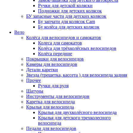
Замок-защелка для детского автокресла
Ручки для детской коляски
Подножки для детских колясок
БУ запасные части для детских колясок
Бу запчати для колясок Cam
Бу колёса для детских колясок
Вело
Колёса для велосипедов и самокатов
Колеса для самокатов
Колёса для трёхколёсных велосипедов
Колёса передние
Покрышки для велосипедов
Камеры для велосипедов
Детали каретки
Звезда (трещетка, кассета ) для велосипеда задняя
Прочее
Ручки для руля
Шатуны
Инструменты для велосипедов
Каретка для велосипеда
Крылья для велосипеда
Крылья для двухколёсного велосипеда
Крылья для детского трехколесного
велосипеда
Педали для велосипедов