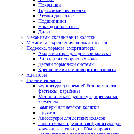
Покрышки
Тормозные шестеренки
Втулки для колёс
Подшипники
Накладки на колеса
Диски
Механизмы складывания коляски
Механизмы крепления люльки к шасси
Подвеска, тормоза, амортизаторы
Амортизаторы для детской коляски
Вилки для поворотных колес
Детали тормозной системы
Крепление вилки поворотного колеса
Адаптеры
Прочие запчасти
Фурнитура для ремней безопастности,
фастексы, карабины
Металлическая фурнитура, крепежные
элементы
Бамперы для детской коляски
Пружины
Аксессуары для детских колясок
Пластиковая и резиновая фурнитура для
колясок, заглушки, шайбы и прочее