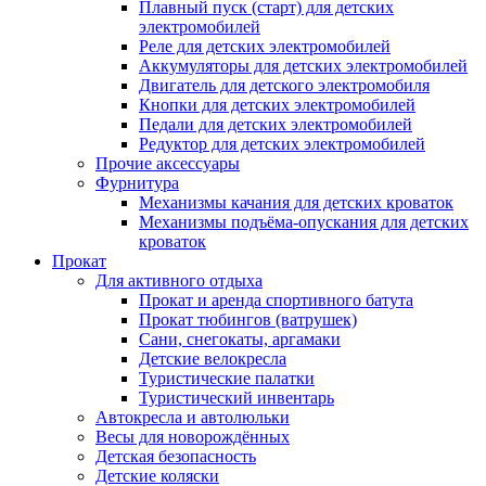
Плавный пуск (старт) для детских
электромобилей
Реле для детских электромобилей
Аккумуляторы для детских электромобилей
Двигатель для детского электромобиля
Кнопки для детских электромобилей
Педали для детских электромобилей
Редуктор для детских электромобилей
Прочие аксессуары
Фурнитура
Механизмы качания для детских кроваток
Механизмы подъёма-опускания для детских
кроваток
Прокат
Для активного отдыха
Прокат и аренда спортивного батута
Прокат тюбингов (ватрушек)
Сани, снегокаты, аргамаки
Детские велокресла
Туристические палатки
Туристический инвентарь
Автокресла и автолюльки
Весы для новорождённых
Детская безопасность
Детские коляски