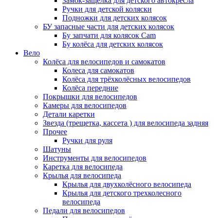
Замок-защелка для детского автокресла
Ручки для детской коляски
Подножки для детских колясок
БУ запасные части для детских колясок
Бу запчати для колясок Cam
Бу колёса для детских колясок
Вело
Колёса для велосипедов и самокатов
Колеса для самокатов
Колёса для трёхколёсных велосипедов
Колёса передние
Покрышки для велосипедов
Камеры для велосипедов
Детали каретки
Звезда (трещетка, кассета ) для велосипеда задняя
Прочее
Ручки для руля
Шатуны
Инструменты для велосипедов
Каретка для велосипеда
Крылья для велосипеда
Крылья для двухколёсного велосипеда
Крылья для детского трехколесного
велосипеда
Педали для велосипедов